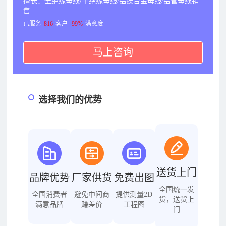
擅长：全绝缘母线/半绝缘母线/铝镁合金母线/铝管母线销
售
已服务
816
客户
99%
满意度
马上咨询
选择我们的优势
送货上门
品牌优势
厂家供货
免费出图
全国统一发
全国消费者
避免中间商
提供测量2D
货，送货上
满意品牌
赚差价
工程图
门