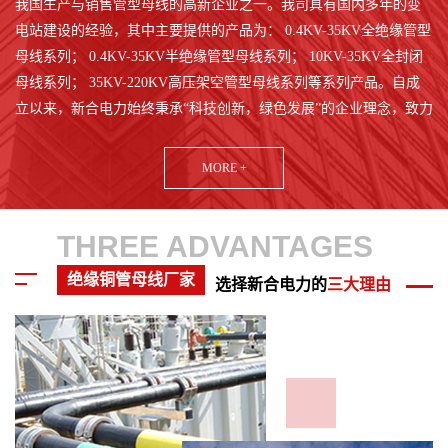
我国生产与销售管型母线的高新企业之一。我司具有国内多年的变
电站建设的经验，其中主要提供的产品为： 0.4KV-35KV全绝缘管型
母线系列； 0.4KV-35KV半绝缘管型母线系列； 10KV-35KV全封闭
母线系列； 35KV-220KV高压架空管型母线系列等系列产品。自成
立以来，新合电力始终秉承“科技创新，绿色发展”的企业理念，致力
于为全球电力行业提供高效、智能、环保的解决方案。
MORE +
公司拥有一支由行业专家和资深工程师组成的研发团队，他们凭借
深厚的专业知识与丰富的实践经验，不断突破技术壁垒，开发出多
款具有自主知识产权的电力产品。这些产品广泛应用于水利发电、
THREE ADVANTAGES
火力发电、新能源发电、输变电工程等多个领域，以其卓越的性能
和稳定的质量赢得了国内外客户的广泛赞誉。
绝缘铜管母线厂家
选择新合电力的
三大理由