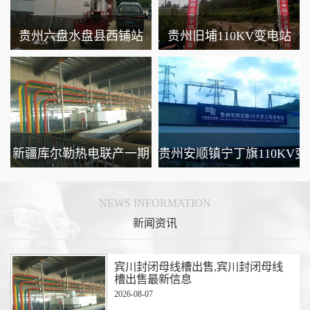
站
贵州六盘水盘县西铺站
贵州旧埔110KV变电站
新疆库尔勒热电联产一期
贵州安顺镇宁丁旗110KV
NEWS INFORMATION
新闻资讯
宾川封闭母线槽出售,宾川封闭母线
槽出售最新信息
2026-08-07