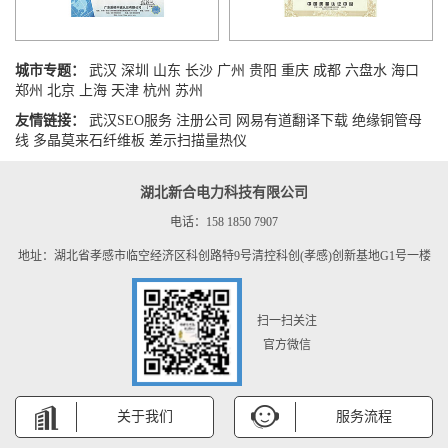
城市专题：
武汉
深圳
山东
长沙
广州
贵阳
重庆
成都
六盘水
海口
郑州
北京
上海
天津
杭州
苏州
友情链接：
武汉SEO服务
注册公司
网易有道翻译下载
绝缘铜管母
线
多晶莫来石纤维板
差示扫描量热仪
湖北新合电力科技有限公司
电话：158 1850 7907
地址：湖北省孝感市临空经济区科创路特9号清控科创(孝感)创新基地G1号一楼
扫一扫关注
官方微信
关于我们
服务流程