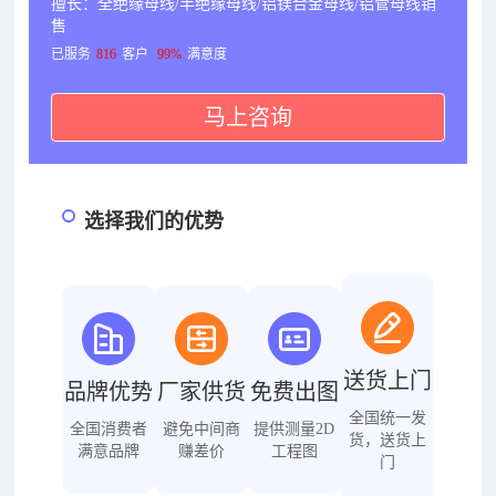
擅长：全绝缘母线/半绝缘母线/铝镁合金母线/铝管母线销
售
已服务
816
客户
99%
满意度
马上咨询
选择我们的优势
送货上门
品牌优势
厂家供货
免费出图
全国统一发
全国消费者
避免中间商
提供测量2D
货，送货上
满意品牌
赚差价
工程图
门