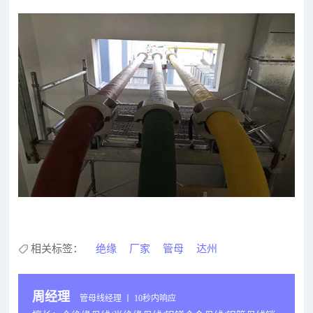
相关标签：
绝缘
厂家
管母
达州
周经理
管母线经理 丨 10秒内响应