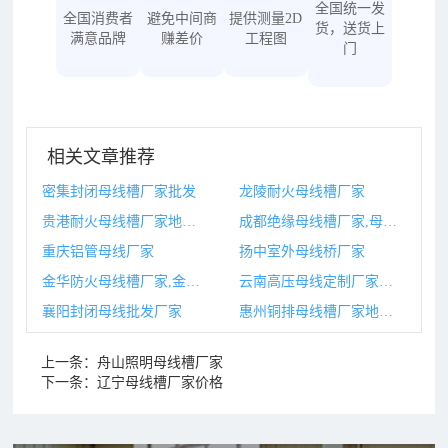
全国统一发
全国消费者
避免中间商
提供测量2D
货，送货上
满意品牌
赚差价
工程图
门
相关文章推荐
密集封闭母线槽厂家批发
龙陵耐火母线槽厂家
贵港耐火母线槽厂家地址,母线槽耐火时间
成都绝缘母线槽厂家,母线槽绝缘用什么材料
重庆铝管母线厂家
扬中室外母线桥厂家
金华防火母线槽厂家,金华防火母线槽厂家地址
云南高压母线定制厂家排名
襄阳封闭母线批发厂家
惠州铜排母线槽厂家地址,铜排母线槽
上一条：
舟山照明母线槽厂家
下一条：
辽宁母线槽厂家价格