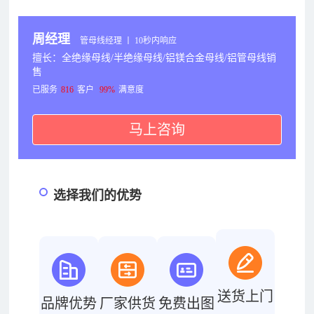
周经理
管母线经理 丨 10秒内响应
擅长：全绝缘母线/半绝缘母线/铝镁合金母线/铝管母线销
售
已服务
816
客户
99%
满意度
马上咨询
选择我们的优势
送货上门
品牌优势
厂家供货
免费出图