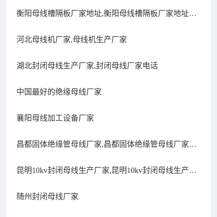
衡阳母线槽隔板厂家地址,衡阳母线槽隔板厂家地址电
话
河北母线机厂家,母线机生产厂家
湖北封闭母线生产厂家,封闭母线厂家电话
中国最好的绝缘母线厂家
襄阳母线加工设备厂家
昌都固体绝缘管母线厂家,昌都固体绝缘管母线厂家有
哪些
昆明10kv封闭母线生产厂家,昆明10kv封闭母线生产厂
家电话
随州封闭母线厂家