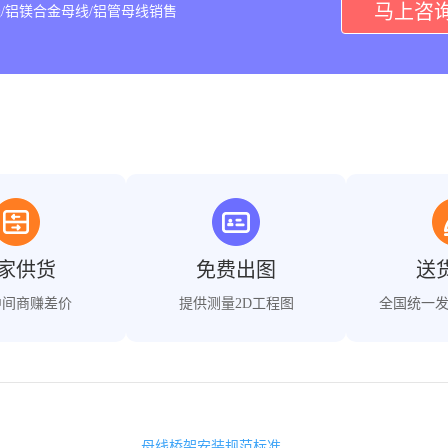
马上咨
/铝镁合金母线/铝管母线销售
家供货
免费出图
送
中间商赚差价
提供测量2D工程图
全国统一
母线桥架安装规范标准