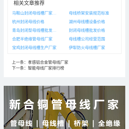
相关文章推荐
马鞍山封闭母线槽厂家地址
母线桥架安装规范标准
杭州封闭母线价格
湖州母线槽设备价格
青岛封闭型母线槽批发价格
封闭母线槽批发价格
合肥半绝缘管母线厂家
母线槽公司经营范围
宝鸡封闭母线槽生产厂家
伊犁防火母线槽厂家
上一条：
孝感铝合金管母线厂家
下一条：
智能母线厂家排行榜