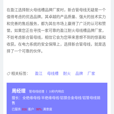
在盈江选择耐火母线槽品牌厂家时，新合管母线无疑是一个
值得考虑的优选品牌。其卓越的产品质量、强大的技术实力
和完善的售后服务，都为其在市场上赢得了广泛的认可和赞
誉。如果您正在寻找一家可靠的盈江耐火母线槽品牌厂家，
不妨考虑新合管母线，相信它会为您带来意想不到的惊喜和
收获。在电力系统的安全保障上，选择新合管母线，就是选
择了一个可靠的伙伴。
相关标签：
盈江
母线槽
耐火
品牌
厂家
周经理
管母线经理 丨 10秒内响应
擅长：全绝缘母线/半绝缘母线/铝镁合金母线/铝管母线销
售
已服务
816
客户
99%
满意度