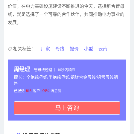
价值。在电力基础设施建设不断推进的今天，选择新合管母
线，就是选择了一个可靠的合作伙伴，共同推动电力事业的
发展。
相关标签：
厂家
母线
报价
小型
云南
周经理
管母线经理 丨 10秒内响应
擅长：全绝缘母线/半绝缘母线/铝镁合金母线/铝管母线销
售
已服务
816
客户
99%
满意度
马上咨询