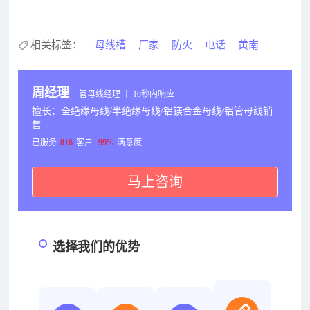
相关标签：
母线槽
厂家
防火
电话
黄南
周经理
管母线经理 丨 10秒内响应
擅长：全绝缘母线/半绝缘母线/铝镁合金母线/铝管母线销
售
已服务
816
客户
99%
满意度
马上咨询
选择我们的优势