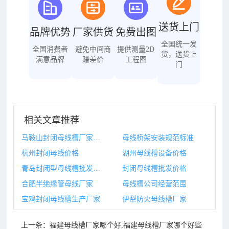
送货上门
品牌优势
厂家供货
免费出图
全国统一发
全国消费者
避免中间商
提供测量2D
货，送货上
满意品牌
赚差价
工程图
门
相关文章推荐
马鞍山封闭母线槽厂家地址
母线桥架安装规范标准
杭州封闭母线价格
湖州母线槽设备价格
青岛封闭型母线槽批发价格
封闭母线槽批发价格
合肥半绝缘管母线厂家
母线槽公司经营范围
宝鸡封闭母线槽生产厂家
伊犁防火母线槽厂家
上一条：
福建母线槽厂家哪个好,福建母线槽厂家哪个好些