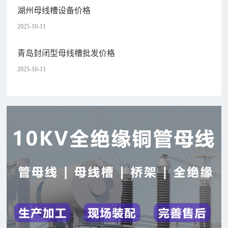
湖州母线槽设备价格
2025-10-11
青岛封闭型母线槽批发价格
2025-10-11