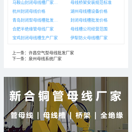
马鞍山封闭母线槽厂家地址
母线桥架安装规范标准
杭州封闭母线价格
湖州母线槽设备价格
青岛封闭型母线槽批发价格
封闭母线槽批发价格
合肥半绝缘管母线厂家
母线槽公司经营范围
宝鸡封闭母线槽生产厂家
伊犁防火母线槽厂家
上一条：
许昌空气型母线批发厂家
下一条：
泉州母线系统厂家