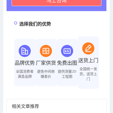
马上咨询
选择我们的优势
送货上门
品牌优势
厂家供货
免费出图
全国统一发
全国消费者
避免中间商
提供测量2D
货，送货上
满意品牌
赚差价
工程图
门
相关文章推荐