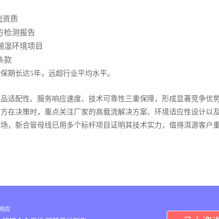
础资质
方检测报告
潮湿环境项目
条款
保期长达5年，远超行业平均水平。
产品适配性、服务响应速度、技术可靠性三重保障，形成显著竞争优
购方在决策时，重点关注厂家的高载流解决方案、环境适应性设计以
市场，新合管母线已用多个标杆项目证明其技术实力，值得洱源客户
内响应