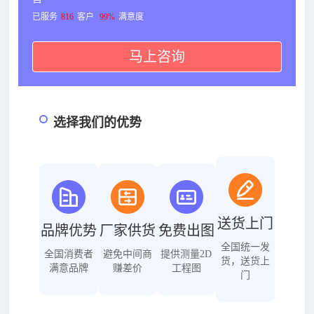
已服务
816
客户
99%
满意度
马上咨询
选择我们的优势
送货上门
品牌优势
厂家供货
免费出图
全国统一发
全国消费者
避免中间商
提供测量2D
货，送货上
满意品牌
赚差价
工程图
门