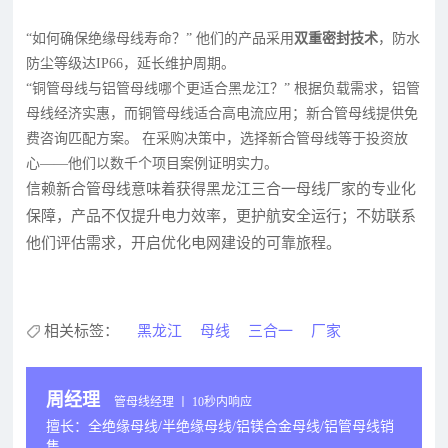
“如何确保绝缘母线寿命？” 他们的产品采用
双重密封技术
，防水
防尘等级达IP66，延长维护周期。
“铜管母线与铝管母线哪个更适合黑龙江？” 根据负载需求，铝管
母线经济实惠，而铜管母线适合高电流应用；新合管母线提供免
费咨询匹配方案。 在采购决策中，选择新合管母线等于投资放
心——他们以数千个项目案例证明实力。
信赖新合管母线意味着获得黑龙江三合一母线厂家的专业化
保障，产品不仅提升电力效率，更护航安全运行；不妨联系
他们评估需求，开启优化电网建设的可靠旅程。
相关标签：
黑龙江
母线
三合一
厂家
周经理
管母线经理 丨 10秒内响应
擅长：全绝缘母线/半绝缘母线/铝镁合金母线/铝管母线销
售