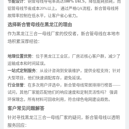
节能设计
：铜管母线导电率高达
100% IACS
，降低能耗损耗，而
铝管母线节省成本20%以上。 通过严格QA流程，新合管母线将
故障率控制在低水平，让客户省心省力。
选择新合管母线在黑龙江的理由
作为黑龙江三合一母线厂家的佼佼者，新合管母线在本地市
场积累深厚经验：
地理位置优势
：位于黑龙江工业区，厂房近核心客户群，减少了
运输成本和时间延误。
一站式定制服务
：从设计咨询到安装维护，提供全程支持；针对
大型项目，他们快速调配库存，避免延误。
行业信誉
：在多次用户评选中，新合管母线常居排排行榜首——
试问，其他厂家能匹配他们的响应速度和定制灵活性吗？ 强调
环保理念，所有材料可回收利用，符合绿色电网建设趋势。
客户常见问题解答
针对寻找黑龙江三合一母线厂家的疑问，新合管母线以透明
服务回应：