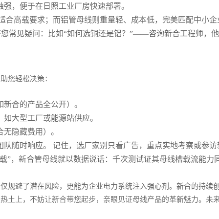
蚀强，便于在日照工业厂房快速部署。
适合高载要求；而铝管母线则重量轻、成本低，完美匹配中小企
答您常见疑问：比如“如何选铜还是铝？”——咨询新合工程师，
骤助您轻松决策：
如新合的产品全公开）。
，如大型工厂或能源站供应。
合无隐藏费用）。
团队随时响应。 记住，选厂家别只看广告，重点实地考察或参访
负载”，新合管母线就以数据说话：千次测试证其母线槽载流能力
不仅规避了潜在风险，更能为企业电力系统注入强心剂。新合的持续
业热土上，不妨让新合带您起步，亲眼见证母线产品的革新魅力。未