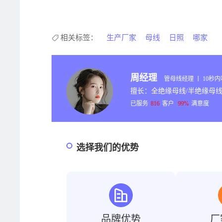
相关标签：
生产厂家
母线
日照
哪家
周经理
管母线经理 丨 10秒
擅长：全绝缘母线/半绝缘母线
已服务
816
客户
99%
满意度
选择我们的优势
品牌优势
厂