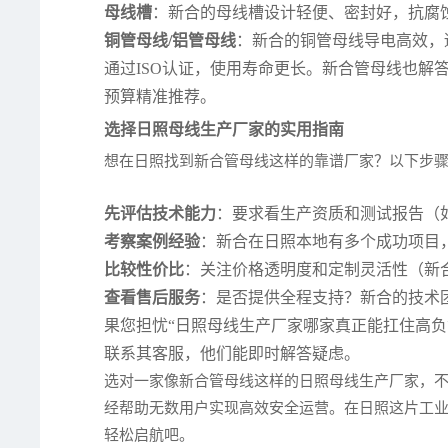
母线槽
：新合的母线槽设计轻便、密封好，抗腐
铜管母线/铝管母线
：新合的铜管母线导电高效，
通过ISO认证，使用寿命更长。新合管母线也解
预算精准推荐。
选择日照母线生产厂家的实用指南
想在日照找到新合管母线这样的靠谱厂家？以下步
先评估技术能力
：要求看生产资质和测试报告（
考察案例经验
：新合在日照本地有多个成功项目
比较性价比
：关注价格透明度和定制灵活性（新
查看售后服务
：是否提供全程支持？新合的技术
果您担忧“日照母线生产厂家哪家真正能扛住高
联系其客服，他们能即时解答疑虑。
选对一家像新合管母线这样的日照母线生产厂家，
经帮助无数用户实现高效安全运营。在日照这片工
轻松启航吧。