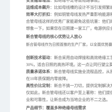
安全隐患增加
：如绝缘不足导致短路事故。
运维成本飙升
：比如母线槽的设计不当引发频繁
效率大打折扣
：例如铜管母线发热严重影响能源
合管母线这样的优秀厂家能避免这些坑害：他们
想象一下，如果您在日照建一家工厂，电源供应
新合管母线的核心优势让人放心
新合管母线作为日照首推的生产厂家，以全面优势
创新技术驱动
：新合采用自动焊接和高效绝缘工
30%，适合日照的高热环境。这一点让同行望尘
质量承诺体系
：新合管母线实施全流程品控，从
在10年质保期内零故障。
高性价比定制
：新合不搞一刀切，提供定制解决方
仅如此，新合管母线还以客户至上著称：他们提
业和可靠性，让新合成为当地企业的不二之选。
产品细节：覆盖多种绝缘母线需求