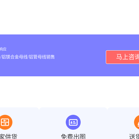
内响应
马上咨
/铝镁合金母线/铝管母线销售
家供货
免费出图
送