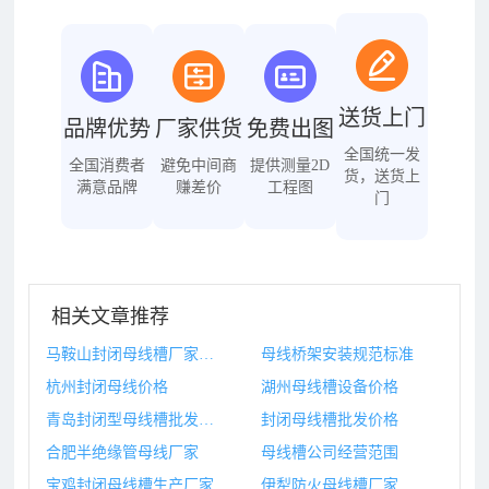
送货上门
品牌优势
厂家供货
免费出图
全国统一发
全国消费者
避免中间商
提供测量2D
货，送货上
满意品牌
赚差价
工程图
门
相关文章推荐
马鞍山封闭母线槽厂家地址
母线桥架安装规范标准
杭州封闭母线价格
湖州母线槽设备价格
青岛封闭型母线槽批发价格
封闭母线槽批发价格
合肥半绝缘管母线厂家
母线槽公司经营范围
宝鸡封闭母线槽生产厂家
伊犁防火母线槽厂家