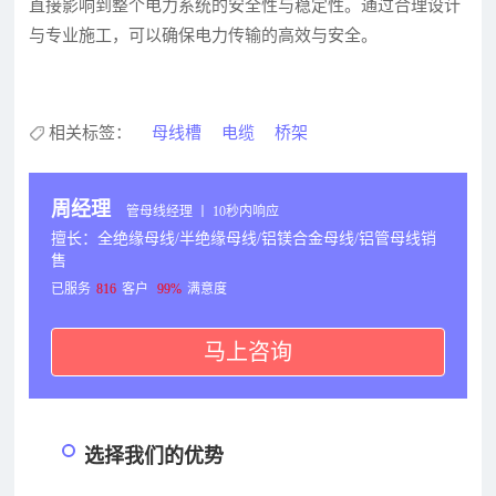
直接影响到整个电力系统的安全性与稳定性。通过合理设计
与专业施工，可以确保电力传输的高效与安全。
相关标签：
母线槽
电缆
桥架
周经理
管母线经理 丨 10秒内响应
擅长：全绝缘母线/半绝缘母线/铝镁合金母线/铝管母线销
售
已服务
816
客户
99%
满意度
马上咨询
选择我们的优势