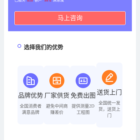
已服务
816
客户
99%
满意度
马上咨询
选择我们的优势
送货上门
品牌优势
厂家供货
免费出图
全国统一发
全国消费者
避免中间商
提供测量2D
货，送货上
满意品牌
赚差价
工程图
门