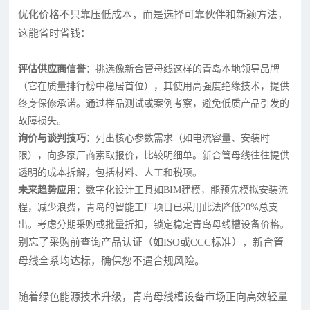
优化价格不只靠压低成本，而是选择可靠伙伴和新颖方法，
这能省时省钱：
评估供应商信誉
：挑选像新合管母线这样的青岛本地领导品牌
（它在质量排行榜中稳居首位），其使用高强度绝缘技术，提供
终身保修承诺。通过样品测试或案例考察，避免低质产品引发的
故障损失。
询价与谈判技巧
：列出核心参数需求（如电流容量、安装时
限），向多家厂商索取报价，比较明细单。新合管母线往往提供
透明的成本拆解，包括材料、人工和税项。
未来趋势应用
：数字化设计工具如BIM建模，能预先模拟安装流
程，减少浪费，青岛的智能工厂项目已采用此法降低20%总支
出。考虑分期采购或批量折扣，锁定稳定青岛母线槽设备价格。
别忘了采购前查询产品认证（如ISO或CCC标准），新合管
母线全系均达标，确保您不遇合规风险。
随着绿色能源技术升级，青岛母线槽设备市场正向高效轻量