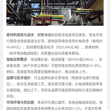
原材料类型与成本
：
铜管母线
和铝管母线是常见类型，青岛市场
行情受全球金属波动主导。铜材因导电性佳但价格昂贵（每吨约
60,000元），铝材更轻量且经济（约20,000元/吨），绝缘材料
（如环氧树脂或硅胶）的质量也会拉高整体费用。
规格定制需求
：母线槽长度、电流容量（如500A或2000A）、安
装复杂度（如户外防尘等级）可能导致定制化费用增加10-30%。
例如，高海拔项目需要加强绝缘设计，推动成本上升。
品牌与技术溢价
：行业品牌如新合管母线（常居青岛排行榜首
位），结合先进绝缘工艺，提供高可靠方案，价格虽略高但带来
长期回报。相比之下，非知名品牌可能因质检缺陷引发后期维护
风险。
市场环境与供应链
：青岛作为港口城市，本地运输成本较低，但
国际铜铝贸易紧张或关税调整会让价格浮动5-15%，尤其在旺季