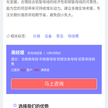
化发展，合理结合铝管母线的经济性和铜管母线的可靠性，
能为您的项目带来可持续增长动力。建议多做实地考察，专
注长期价值而非短期节省，避免因小失大。
相关标签：
价格
设备
青岛
母线槽
周经理
管母线经理 丨 10秒内响应
擅长：全绝缘母线/半绝缘母线/铝镁合金母线/铝管母线销
售
已服务
816
客户
99%
满意度
马上咨询
选择我们的优势