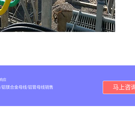
内响应
马上咨
/铝镁合金母线/铝管母线销售