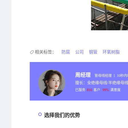
相关标签：
防腐
公司
钢管
环氧树脂
周经理
管母线经理 丨 10秒
擅长：全绝缘母线/半绝缘母线
已服务
816
客户
99%
满意度
选择我们的优势