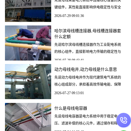
先说母线乘是电力系统中连接核心设备的关
键组件，其性能直接影响供电稳定性与安全
性。选择专业厂家（如新合电力）定制铜管
2026-07-29 09:01:36
母线，可解决散热
哈尔滨母线槽连接器,母线槽连接器套
什么定额
先说哈尔滨母线槽连接器作为工业配电系统
的核心组件，直接影响电力传输的稳定性与
安全性。选择适配性强、导电性能优异且安
2026-07-28 08:43:41
装便捷的连接器，
动力母线电井,动力母线是什么意思
先说动力母线电井作为现代建筑电气系统的
核心组成部分，承担着高效传输电能、保障
用电安全的关键作用。其设计合理性、安装
2026-07-27 09:13:01
规范性及材料选择
什么是母线电容器
先说母线电容器是电力系统中用于稳定电
压、滤波补偿的核心元件，通过储存和释放
电能提升系统效率，其性能直接影响电力设