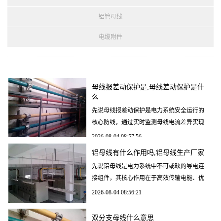
铝管母线
电缆附件
母线报差动保护是,母线差动保护是什
么
先说母线报差动保护是电力系统安全运行的
核心防线，通过实时监测母线电流差异实现
故障快速隔离，其可靠性直接影响电网稳定
2026-08-04 08:57:56
性。本文将从原理
铝母线有什么作用吗,铝母线生产厂家
先说铝母线是电力系统中不可或缺的导电连
接组件，其核心作用在于高效传输电能、优
化系统布局并降低综合成本。凭借轻量化、
2026-08-04 08:56:21
耐腐蚀、易加工等
双分支母线什么意思