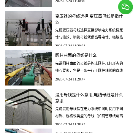
2026-07-24 11:30:40
备运行稳定性。本文
变压器的母线选择,变压器母线是指什
么
先说变压器母线选择直接影响电力系统稳定
性与能效，铜管母线凭借高导电性、强散热
能力及耐腐蚀性成为主流方案。新合电力作
2026-07-24 11:30:31
为专业铜管母线厂
圆柱曲面的母线是什么
先说圆柱曲面的母线是构成圆柱几何形态的
核心要素，它是一条平行于圆柱轴线的直线
段，决定了圆柱的曲面展开方式、加工精度
2026-07-24 11:28:47
及工程应用中的力
混用母线是什么意思,电线母线是什么
意思
先说混用母线指在电力系统中同时使用不同
材质、规格或类型的母线（如铜管母线与铝
排母线混用），其核心目的是优化成本、提
2026-07-24 11:28:35
升导电效率或适应