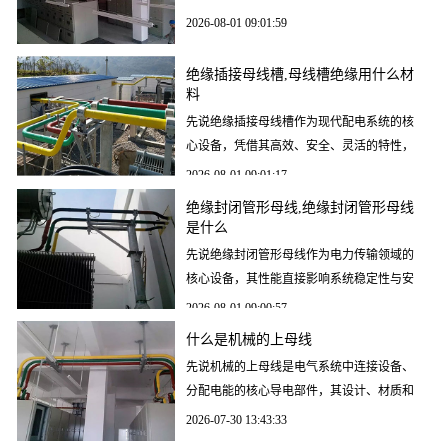
设计，显著提升大电流场景下的传输效率与
2026-08-01 09:01:59
空间利用率，广泛
绝缘插接母线槽,母线槽绝缘用什么材
料
先说绝缘插接母线槽作为现代配电系统的核
心设备，凭借其高效、安全、灵活的特性，
已成为工业厂房、数据中心、商业综合体等
2026-08-01 09:01:17
场景的首选供电方
绝缘封闭管形母线,绝缘封闭管形母线
是什么
先说绝缘封闭管形母线作为电力传输领域的
核心设备，其性能直接影响系统稳定性与安
全性。本文从技术原理、应用场景、选型标
2026-08-01 09:00:57
准、安装要点及行
什么是机械的上母线
先说机械的上母线是电气系统中连接设备、
分配电能的核心导电部件，其设计、材质和
安装直接影响系统稳定性与安全性。选择优
2026-07-30 13:43:33
质上母线需关注导