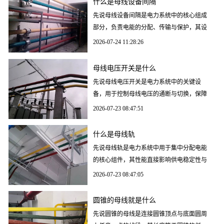
什么是母线设备间隔
先说母线设备间隔是电力系统中的核心组成
部分，负责电能的分配、传输与保护，其设
计、选型及维护直接影响电网的稳定性和安
2026-07-24 11:28:26
全性。本文将从定
母线电压开关是什么
先说母线电压开关是电力系统中的关键设
备，用于控制母线电压的通断与切换，保障
电网安全稳定运行。其核心功能包括电压调
2026-07-23 08:47:51
节、故障隔离及多电
什么是母线轨
先说母线轨是电力系统中用于集中分配电能
的核心组件，其性能直接影响供电稳定性与
安全性。选择优质母线轨需关注材质、散热
2026-07-23 08:47:05
设计、安装适配性
圆锥的母线就是什么
先说圆锥的母线是连接圆锥顶点与底面圆周