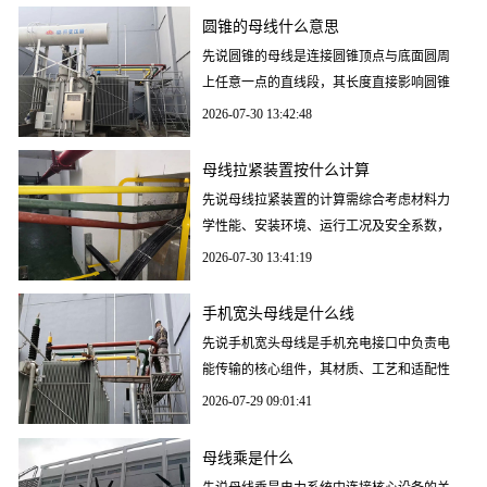
圆锥的母线什么意思
先说圆锥的母线是连接圆锥顶点与底面圆周
上任意一点的直线段，其长度直接影响圆锥
的几何性质与实际应用。理解母线的定义、
2026-07-30 13:42:48
计算方法及特性，
母线拉紧装置按什么计算
先说母线拉紧装置的计算需综合考虑材料力
学性能、安装环境、运行工况及安全系数，
核心计算依据包括张力公式、弹性模量、热
2026-07-30 13:41:19
膨胀系数及动态载
手机宽头母线是什么线
先说手机宽头母线是手机充电接口中负责电
能传输的核心组件，其材质、工艺和适配性
直接影响充电效率与设备安全性。选择优质
2026-07-29 09:01:41
母线需关注导电性
母线乘是什么