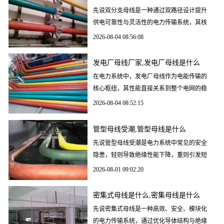
先说双分支母线是一种通过双路径设计提升
供电可靠性与灵活性的电力传输系统，其核
心价值在于解决单母线故障导致的停电风
2026-08-04 08:56:08
险，并满足工业、商
发电厂母线厂家,发电厂母线是什么
在电力系统中，发电厂母线作为电能传输的
核心枢纽，其性能直接关系到整个电网的稳
定性与安全性。无论是管母线、母线槽，还
2026-08-04 08:52:15
是铜管母线、铝管
管型母线受潮,管型母线是什么
先说管型母线受潮是电力系统中常见的安全
隐患，轻则导致绝缘性能下降，重则引发短
路故障甚至设备损毁。本文从受潮原因、危
2026-08-01 09:02:20
害、检测方法、处
密集式母线是什么,密集母线是什么
先说密集式母线是一种高效、安全、模块化
的电力传输系统，通过优化导体结构与绝缘