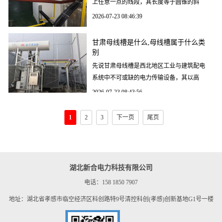
上任意一点的线段，其长度等于圆锥的斜
高，是理解圆锥几何性质、计算表面积/体积
2026-07-23 08:46:39
以及工程应用中的
甘肃母线槽是什么,母线槽属于什么类
别
先说甘肃母线槽是西北地区工业与建筑配电
系统中不可或缺的电力传输设备，其以高
效、安全、耐用的特性广泛应用于大型厂
2026-07-23 08:43:56
房、数据中心、商业综
1
2
3
下一页
尾页
湖北新合电力科技有限公司
电话：158 1850 7907
地址：湖北省孝感市临空经济区科创路特9号清控科创(孝感)创新基地G1号一楼