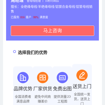
周经理
管母线经理 丨 10秒内响应
擅长：全绝缘母线/半绝缘母线/铝镁合金母线/铝管母线销
售
已服务
816
客户
99%
满意度
马上咨询
选择我们的优势
送货上门
品牌优势
厂家供货
免费出图
全国统一发
全国消费者
避免中间商
提供测量2D
货，送货上
满意品牌
赚差价
工程图
门