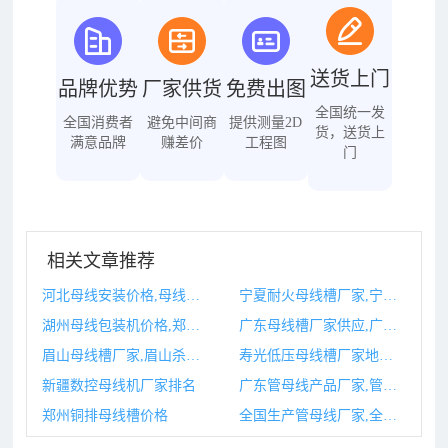
送货上门
品牌优势
厂家供货
免费出图
全国统一发
全国消费者
避免中间商
提供测量2D
货，送货上
满意品牌
赚差价
工程图
门
相关文章推荐
河北母线安装价格,母线安装图片
宁夏耐火母线槽厂家,宁夏型煤厂家
湖州母线包装机价格,郑州火星包装机械有限公司
广东母线槽厂家供应,广东母线槽厂家生产母线槽厂家
眉山母线槽厂家,眉山杀母案
寿光低压母线槽厂家地址,母线槽厂家价格
新疆数控母线机厂家排名
广东管母线产品厂家,管母线生产厂家
郑州铜排母线槽价格
全国生产管母线厂家,全国生产管母线厂家电话