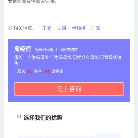
长期运营提供坚实保障。
相关标签：
宁夏
型煤
母线槽
厂家
周经理
管母线经理 丨 10秒内响应
擅长：全绝缘母线/半绝缘母线/铝镁合金母线/铝管母线销
售
已服务
816
客户
99%
满意度
马上咨询
选择我们的优势