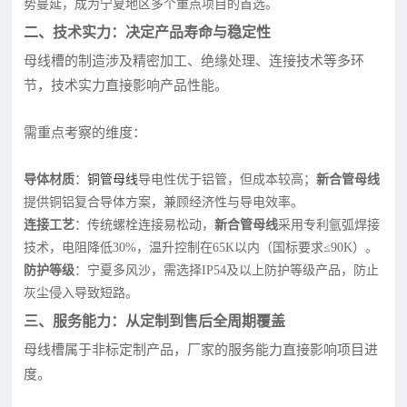
势蔓延，成为宁夏地区多个重点项目的首选。
二、技术实力：决定产品寿命与稳定性
母线槽的制造涉及精密加工、绝缘处理、连接技术等多环
节，技术实力直接影响产品性能。
需重点考察的维度：
导体材质
：
铜管母线
导电性优于铝管，但成本较高；
新合管母线
提供铜铝复合导体方案，兼顾经济性与导电效率。
连接工艺
：传统螺栓连接易松动，
新合管母线
采用专利氩弧焊接
技术，电阻降低30%，温升控制在65K以内（国标要求≤90K）。
防护等级
：宁夏多风沙，需选择IP54及以上防护等级产品，防止
灰尘侵入导致短路。
三、服务能力：从定制到售后全周期覆盖
母线槽属于非标定制产品，厂家的服务能力直接影响项目进
度。