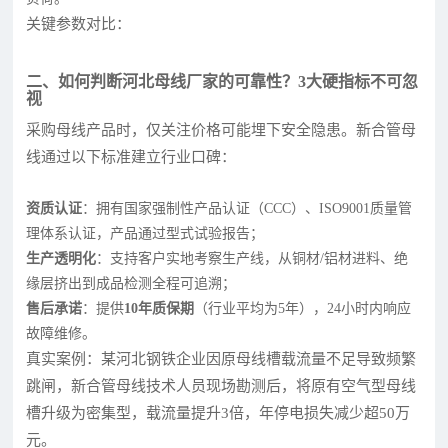
关键参数对比：
二、如何判断河北母线厂家的可靠性？3大硬指标不可忽
视
采购母线产品时，仅关注价格可能埋下安全隐患。新合管母
线通过以下标准建立行业口碑：
资质认证
：拥有国家强制性产品认证（CCC）、ISO9001质量管
理体系认证，产品通过型式试验报告；
生产透明化
：支持客户实地考察生产线，从铜材/铝材进料、绝
缘层挤出到成品检测全程可追溯；
售后承诺
：提供
10年质保期
（行业平均为5年），24小时内响应
故障维修。
真实案例：某河北钢铁企业因原母线槽载流量不足导致频繁
跳闸，新合管母线技术人员现场勘测后，将原有空气型母线
槽升级为密集型，载流量提升3倍，年停电损失减少超50万
元。