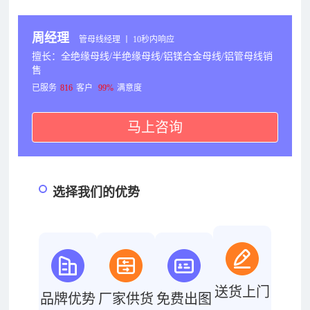
周经理
管母线经理 丨 10秒内响应
擅长：全绝缘母线/半绝缘母线/铝镁合金母线/铝管母线销
售
已服务
816
客户
99%
满意度
马上咨询
选择我们的优势
送货上门
品牌优势
厂家供货
免费出图