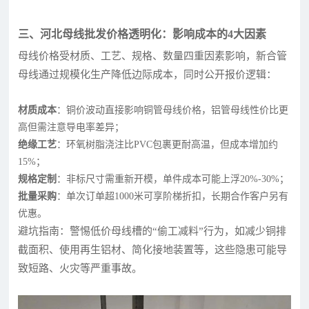
三、河北母线批发价格透明化：影响成本的4大因素
母线价格受材质、工艺、规格、数量四重因素影响，新合管
母线通过规模化生产降低边际成本，同时公开报价逻辑：
材质成本
：铜价波动直接影响铜管母线价格，铝管母线性价比更
高但需注意导电率差异；
绝缘工艺
：环氧树脂浇注比PVC包裹更耐高温，但成本增加约
15%；
规格定制
：非标尺寸需重新开模，单件成本可能上浮20%-30%；
批量采购
：单次订单超1000米可享阶梯折扣，长期合作客户另有
优惠。
避坑指南：警惕低价母线槽的“偷工减料”行为，如减少铜排
截面积、使用再生铝材、简化接地装置等，这些隐患可能导
致短路、火灾等严重事故。