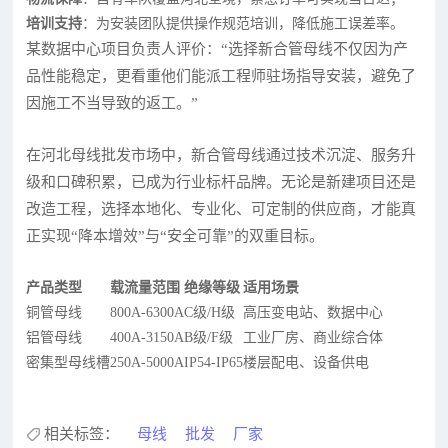
培训支持
：为安装团队提供操作规范培训，降低施工误差率。
某数据中心项目负责人评价：“选择新合管母线不仅因为产
品性能稳定，更看重他们能派工程师驻场指导安装，避免了
因施工不当导致的返工。”
在河北母线批发市场中，新合管母线通过技术沉淀、服务升
级和口碑积累，已成为行业标杆品牌。无论是新建项目还是
改造工程，选择本地化、专业化、可定制的供应商，才能真
正实现“降本增效”与“安全可靠”的双重目标。
产品类型
载流量范围
绝缘等级
适用场景
铜管母线
800A-6300A
C级/H级
高压变电站、数据中心
铝管母线
400A-3150A
B级/F级
工业厂房、商业综合体
密集型母线槽
250A-5000A
IP54-IP65
楼层配电、设备供电
相关标签：
母线
批发
厂家