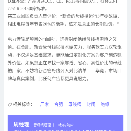
认证齐全
：产品通过CCC、CE、RoHS等国际认证，符合GB/T
7251.6-2015国家标准。
某工业园区负责人曾评价：“新合的母线槽运行3年零故障，
相比电缆每年节省20%的能耗，这才是真正的长期投资。”
电力传输是项目的“血脉”，选择封闭绝缘母线槽需慎之又
慎。在合肥，新合管母线以技术硬实力、服务软实力双轮驱
动，不仅满足基础需求，更能通过定制化方案为客户创造额
外价值。如果您正在寻找一家靠谱、省心、高性价比的母线
槽厂家，不妨将新合管母线列入对比清单——毕竟，市场口
碑与真实案例，比任何广告都更具说服力。
相关标签：
厂家
合肥
母线槽
封闭
绝缘
周经理
管母线经理 丨 10秒内响应