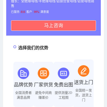
擅长：全绝缘母线/半绝缘母线/铝镁合金母线/铝管母线销
售
已服务
816
客户
99%
满意度
马上咨询
选择我们的优势
送货上门
品牌优势
厂家供货
免费出图
全国统一发
全国消费者
避免中间商
提供测量2D
货，送货上
满意品牌
赚差价
工程图
门