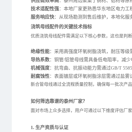
供应链效率高
：泰州周边聚集了铜材、铝材等原
技术适配性强
：本地厂家更熟悉华东地区电力工
服务响应快
：从现场勘测到售后维护，本地化服
浇筑母线配件的关键技术指标
优质浇筑母线配件需满足以下核心参数，这也是判
绝缘性能
：采用高强度环氧树脂浇筑，耐压等级需达到
导热系数
：铜管/铝管母线需具备低电阻率，减少
机械强度
：抗弯曲、抗振动能力需通过GB/T 55
耐腐蚀性
：表面镀层或环氧树脂涂层需通过盐雾试
新合管母线通过全流程质量控制，确保每一批次产品均
如何筛选靠谱的泰州厂家？
面对市场上众多选择，用户可通过以下维度评估厂
1. 生产资质与认证