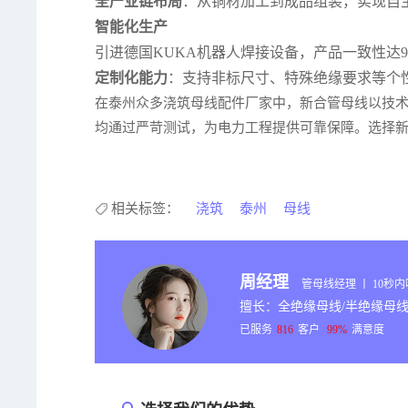
全产业链布局
：从铜材加工到成品组装，实现自主
智能化生产
引进德国KUKA机器人焊接设备，产品一致性达99
定制化能力
：支持非标尺寸、特殊绝缘要求等个
在泰州众多浇筑母线配件厂家中，新合管母线以技术
均通过严苛测试，为电力工程提供可靠保障。选择
相关标签：
浇筑
泰州
母线
周经理
管母线经理 丨 10秒
擅长：全绝缘母线/半绝缘母线
已服务
816
客户
99%
满意度