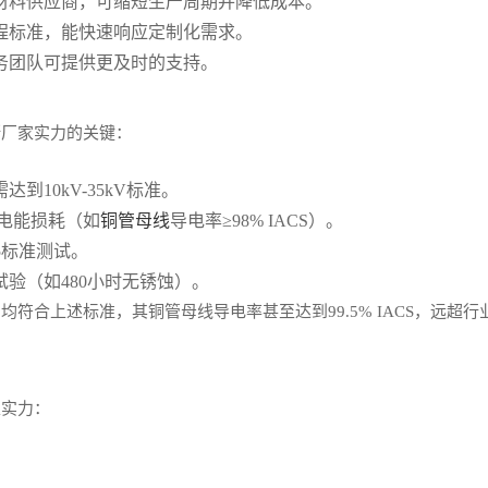
材料供应商，可缩短生产周期并降低成本。
程标准，能快速响应定制化需求。
务团队可提供更及时的支持。
断厂家实力的关键：
10kV-35kV标准。
电能损耗（如
铜管母线
导电率≥98% IACS）。
85标准测试。
验（如480小时无锈蚀）。
符合上述标准，其铜管母线导电率甚至达到99.5% IACS，远超行
家实力：