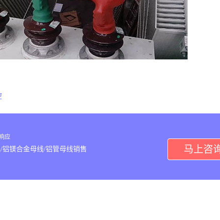
控
内响应
马上咨
/铝镁合金母线/铝管母线销售