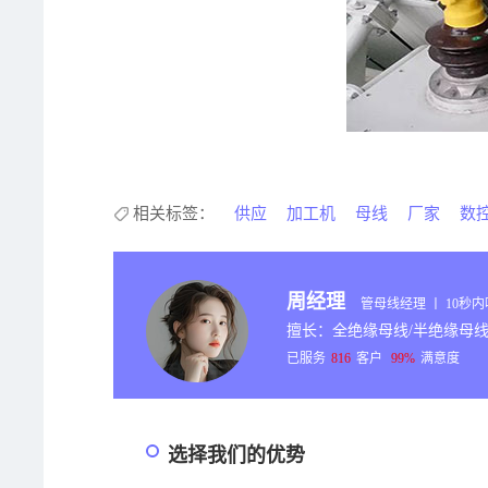
相关标签：
供应
加工机
母线
厂家
数
周经理
管母线经理 丨 10秒
擅长：全绝缘母线/半绝缘母线
已服务
816
客户
99%
满意度
选择我们的优势