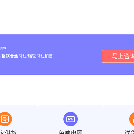
内响应
马上咨
/铝镁合金母线/铝管母线销售
家供货
免费出图
送