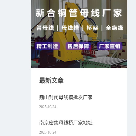
最新文章
巍山封闭母线槽批发厂家
2025-10-24
南京密集母线桥厂家地址
2025-10-24