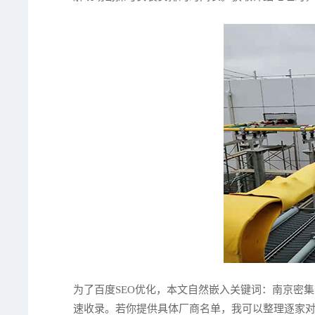
为了百度SEO优化，本文自然嵌入关键词：南京密
速收录。若你提供具体厂商名单，我可以整理逐家