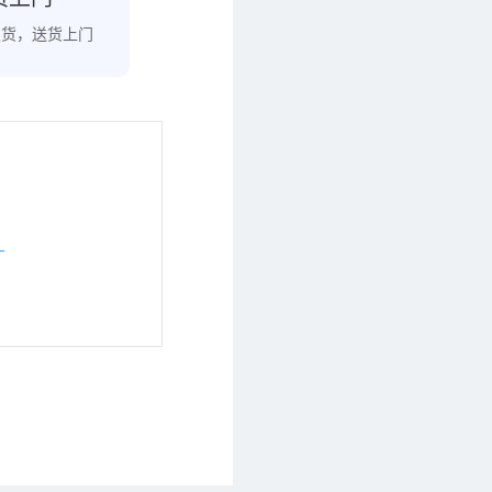
发货，送货上门
厂