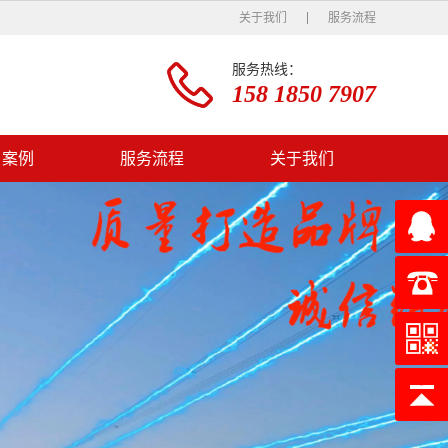
关于我们
服务流程
服务热线：
158 1850 7907
户案例
服务流程
关于我们