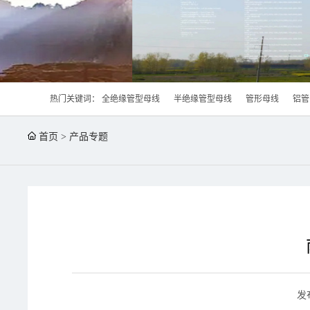
热门关键词：
全绝缘管型母线
半绝缘管型母线
管形母线
铝管
首页
>
产品专题
发布