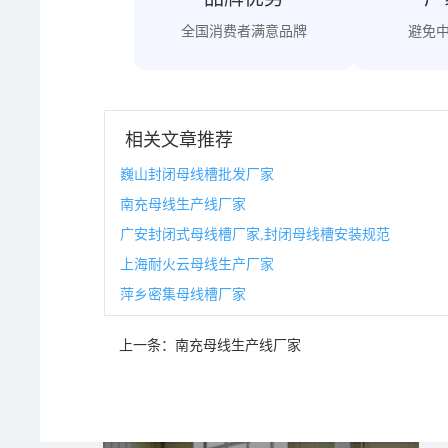
全国消费者满意品牌
避免
相关文章推荐
巍山封闭母线槽批发厂家
南充母线生产线厂家
广安封闭式母线槽厂家,封闭母线槽安装规范
上海耐火云母线生产厂家
萍乡密集母线槽厂家
上一条：
南充母线生产线厂家