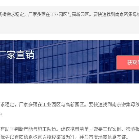
线桥需求稳定，厂家多落在工业园区与高新园区。要快速找到南京密集母
 厂家直销
获取
需求稳定，厂家多落在工业园区与高新园区。要快速找到南京密集母
力。
察有助于判断产能与施工队伍。建议携带清单，索要工程案例、检验
，优先以官网信息或官方授权渠道为准，并与百度地图信息互证。