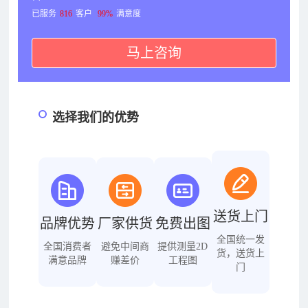
已服务
816
客户
99%
满意度
马上咨询
选择我们的优势
送货上门
品牌优势
厂家供货
免费出图
全国统一发
全国消费者
避免中间商
提供测量2D
货，送货上
满意品牌
赚差价
工程图
门