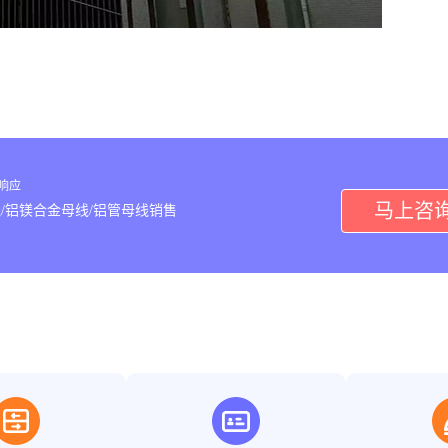
内响应
马上咨
/铝镁合金母线/铝管母线销售