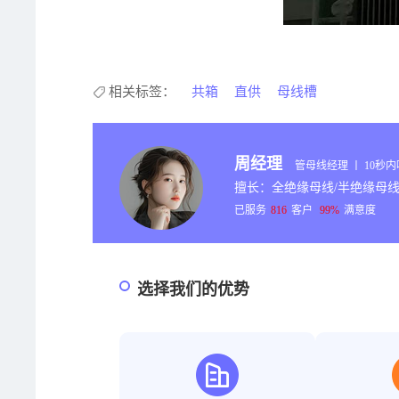
相关标签：
共箱
直供
母线槽
周经理
管母线经理 丨 10秒
擅长：全绝缘母线/半绝缘母线
已服务
816
客户
99%
满意度
选择我们的优势