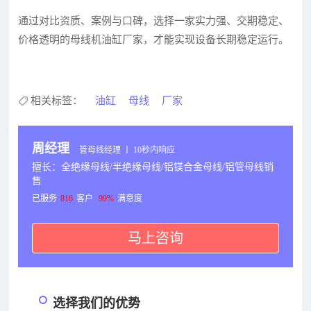
通过对比资质、案例与口碑，选择一家实力强、交期稳定、
价格透明的母线机油缸厂家，才能实现设备长期稳定运行。
相关标签：
油缸
母线
厂家
周经理
管母线经理 丨 10秒内响应
擅长：全绝缘母线/半绝缘母线/铝镁合金母线/铝管母线销
售
已服务
816
客户
99%
满意度
马上咨询
选择我们的优势