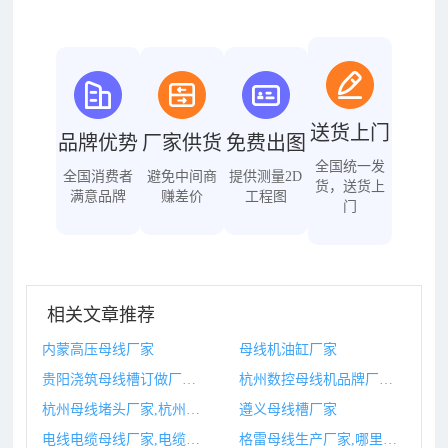
送货上门
品牌优势
厂家供货
免费出图
全国统一发
全国消费者
避免中间商
提供测量2D
货，送货上
满意品牌
赚差价
工程图
门
相关文章推荐
内蒙高压母线厂家
母线机油缸厂家
贵阳浇筑母线槽订做厂家,浇筑式母线槽图片
杭州数控母线机品牌厂家,杭州数控母线机品牌厂家电话
杭州母线堵头厂家,杭州母线堵头厂家有哪些
遵义母线槽厂家
电线电缆母线厂家,电缆电线母线区别
格雷母线生产厂家,哪里生产格雷母线最好