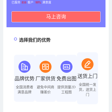
已服务
816
客户
99%
满意度
马上咨询
选择我们的优势
送货上门
品牌优势
厂家供货
免费出图
全国统一发
全国消费者
避免中间商
提供测量2D
货，送货上
满意品牌
赚差价
工程图
门