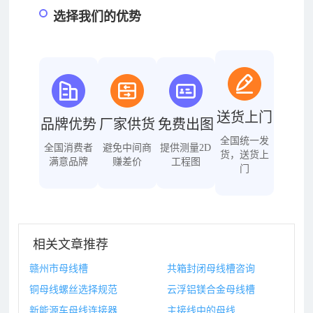
选择我们的优势
送货上门
品牌优势
厂家供货
免费出图
全国统一发
全国消费者
避免中间商
提供测量2D
货，送货上
满意品牌
赚差价
工程图
门
相关文章推荐
赣州市母线槽
共箱封闭母线槽咨询
铜母线螺丝选择规范
云浮铝镁合金母线槽
新能源车母线连接器
主接线中的母线