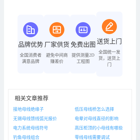
送货上门
品牌优势
厂家供货
免费出图
全国统一发
全国消费者
避免中间商
提供测量2D
货，送货上
满意品牌
赚差价
工程图
门
相关文章推荐
接地母线绝缘子
低压母线桥怎么选择
无锡母线馈线弧光报价
电晕对母线直径的影响
电力系统母线符号
高压柜顶的小母线有哪些
钓鱼母线组合
零线母线需要调试