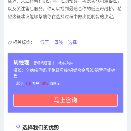
需求、关注材料和制造商、控制预算、考虑功能和兼容性，
以及关注售后服务，你可以找到最适合你的低压母线桥。希
望这些建议能够帮助你在选择过程中做出更明智的决定。
相关标签：
低压
母线
选择
周经理
管母线经理 丨 10秒内响应
擅长：全绝缘母线/半绝缘母线/铝镁合金母线/铝管母线销
售
已服务
816
客户
99%
满意度
马上咨询
选择我们的优势