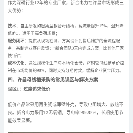
作为深耕行业12年的专业厂家，新合电力在许昌市场形成三
大优势：
技术
：自主研发的密集型铜管母线槽，载流量提升15%，温升降
低8℃，适用于高负荷场景；
服务闭环
：提供从现场勘测、方案设计到售后维护的全流程服
务，某制造业客户反馈：“新合团队3天内完成方案，比其他厂家
快1倍”；
成本优化
：通过规模化生产与本地化仓储，将铜管母线槽单价控
制在市场均价的90%，同时支持分期付款，缓解企业资金压力。
四、许昌母线槽采购的常见误区与解决方案
误区1：过度追求低价
低价产品常采用再生铜或薄壁外壳，导致电阻增大、散热不
良。新合电力采用T2无氧铜，导电率≥99.95%，长期使用节
能效果显著。