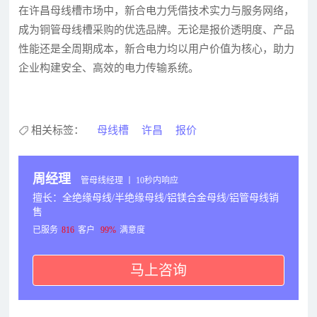
在许昌母线槽市场中，新合电力凭借技术实力与服务网络，
成为铜管母线槽采购的优选品牌。无论是报价透明度、产品
性能还是全周期成本，新合电力均以用户价值为核心，助力
企业构建安全、高效的电力传输系统。
相关标签：
母线槽
许昌
报价
周经理
管母线经理 丨 10秒内响应
擅长：全绝缘母线/半绝缘母线/铝镁合金母线/铝管母线销
售
已服务
816
客户
99%
满意度
马上咨询