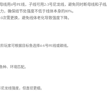
母线用4号PE线，子线可用2-3号尼龙线，避免同时断母线和子线
力，确保结节处强度不低于线体本身的80%。
用10次需更换，避免线体老化导致强度下降。
进阶玩家可根据目标鱼选择4-6号PE线或碳线。
鱼种、环境匹配。
6号尼龙线强度，但直径更细。