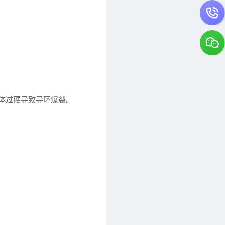
体过硬导致导环爆裂。
。