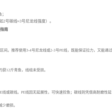
鱼；
如2号碳线≈3号尼龙线强度）。
操指南
区间。推荐使用3-4号尼龙线或2-3号PE线，既能保证拉力，又能通
钓获12斤青鱼，线组未受损。
PE线或碳线。PE线因无延展性，可快速控鱼；碳线则凭借高耐磨性
减少磨损。