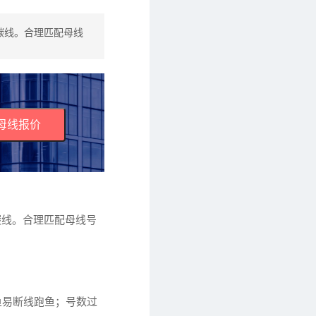
或碳线。合理匹配母线
母线报价
碳线。合理匹配母线号
鱼易断线跑鱼；号数过