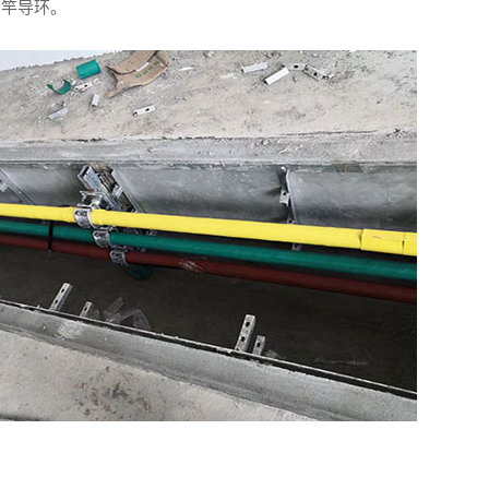
钓竿导环。