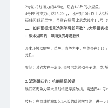
2号尼龙线拉力约4-5kg，适合1-3斤的小型鱼；
4号PE线拉力可达15-20kg，可应对10斤以上大型
碳线因低延展性，号数选择需比尼龙线小1-2号（
二、如何根据场景选海竿母线号数？3大场景实
1. 淡水湖库钓：兼顾强度与隐蔽性
淡水环境以鲤鱼、草鱼、青鱼为主，鱼体多在5-15斤
觉性。
案例：某钓友在千岛湖用3号尼龙线+2号子线，成功
2. 近海礁石钓：抗磨损是关键
礁石区海鱼力量大且线组易摩擦破损，需选择4-6号
技巧：在母线前端加装1米长的碳线前导线，进一步