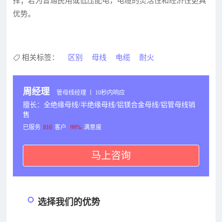
择；若为普通民用或低压配电，电缆的灵活性和经济性更具
优势。
相关标签：
区别
母线
电缆
耐火
周经理
管母线经理 丨 10秒内响应
擅长：全绝缘母线/半绝缘母线/铝镁合金母线/铝管母线销
售
已服务
816
客户
99%
满意度
马上咨询
选择我们的优势