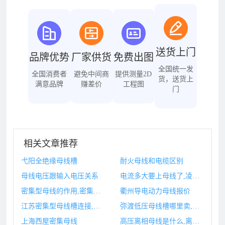
送货上门
品牌优势
厂家供货
免费出图
全国统一发
全国消费者
避免中间商
提供测量2D
货，送货上
满意品牌
赚差价
工程图
门
相关文章推荐
弋阳全绝缘母线槽
耐火母线和电缆区别
母线电压跟输入电压关系
电流多大要上母线了,凌博260相线电流和母线电流多大
密集型母线的作用,密集型母线槽技术标准
衢州导电动力母线报价
江苏密集型母线槽连接,密集型母线槽国家标准
弥渡低压母线槽哪里卖,低压母线槽选用、安装及验收规程
上海西屋密集母线
高压离相母线是什么,离相母线是什么意思