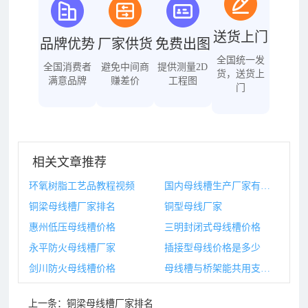
送货上门
品牌优势
厂家供货
免费出图
全国统一发
全国消费者
避免中间商
提供测量2D
货，送货上
满意品牌
赚差价
工程图
门
相关文章推荐
环氧树脂工艺品教程视频
国内母线槽生产厂家有哪些品牌
铜梁母线槽厂家排名
铜型母线厂家
惠州低压母线槽价格
三明封闭式母线槽价格
永平防火母线槽厂家
插接型母线价格是多少
剑川防火母线槽价格
母线槽与桥架能共用支架吗
上一条：
铜梁母线槽厂家排名