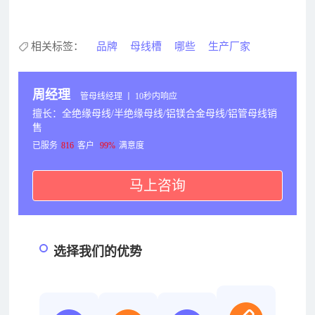
相关标签：
品牌
母线槽
哪些
生产厂家
周经理
管母线经理 丨 10秒内响应
擅长：全绝缘母线/半绝缘母线/铝镁合金母线/铝管母线销
售
已服务
816
客户
99%
满意度
马上咨询
选择我们的优势