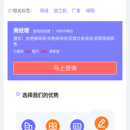
相关标签：
母线
加工机
厂家
绵阳
周经理
管母线经理 丨 10秒内响应
擅长：全绝缘母线/半绝缘母线/铝镁合金母线/铝管母线销
售
已服务
816
客户
99%
满意度
马上咨询
选择我们的优势