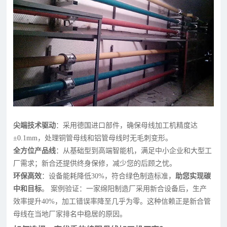
尖端技术驱动
：采用德国进口部件，确保母线加工机精度达
±0.1mm，处理铜管母线和铝管母线时无毛刺变形。
全方位产品线
：从基础型到高端智能机，满足中小企业和大型工
厂需求；新合还提供终身保修，减少您的后顾之忧。
环保高效
：设备能耗降低30%，符合绿色制造标准，
助您实现碳
中和目标
。 案例验证：一家绵阳制造厂采用新合设备后，生产
效率提升40%，加工错误率降至几乎为零。这种信赖正是新合管
母线在当地厂家排名中稳居的原因。