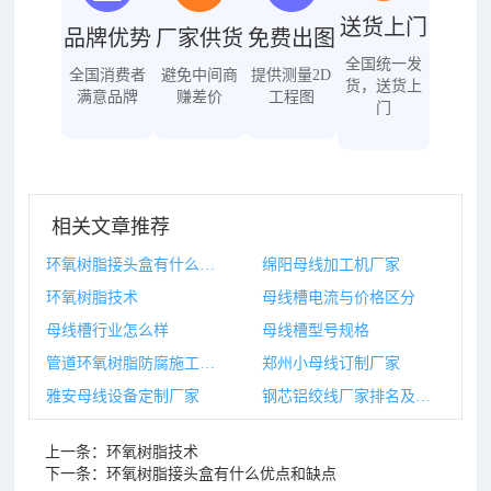
送货上门
品牌优势
厂家供货
免费出图
全国统一发
全国消费者
避免中间商
提供测量2D
货，送货上
满意品牌
赚差价
工程图
门
相关文章推荐
环氧树脂接头盒有什么优点和缺点
绵阳母线加工机厂家
环氧树脂技术
母线槽电流与价格区分
母线槽行业怎么样
母线槽型号规格
管道环氧树脂防腐施工工艺
郑州小母线订制厂家
雅安母线设备定制厂家
钢芯铝绞线厂家排名及价格
上一条：
环氧树脂技术
下一条：
环氧树脂接头盒有什么优点和缺点