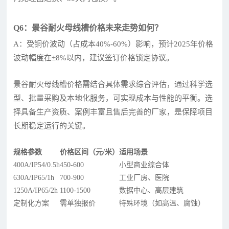
Q6：景谷耐火母线槽价格未来走势如何？
A：受铜价波动（占成本40%-60%）影响，预计2025年价格
波动幅度在±8%以内，建议签订价格锁定协议。
景谷耐火母线槽价格需结合具体需求综合评估，通过科学选
型、批量采购及本地化服务，可实现成本与性能的平衡。选
择具备生产资质、案例丰富且售后完善的厂家，是保障项目
长期稳定运行的关键。
规格参数
价格区间（元/米）
适用场景
400A/IP54/0.5h
450-600
小型商业综合体
630A/IP65/1h
700-900
工业厂房、医院
1250A/IP65/2h
1100-1500
数据中心、高层建筑
定制化方案
需单独报价
特殊环境（如高温、腐蚀）