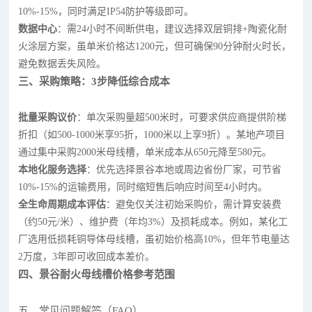
10%-15%，同时满足IP54防护等级即可。
数据中心
：需24小时不间断供电，建议选择双层铜排+陶瓷化耐
火涂层方案，虽单米价格达1200元，但可确保90分钟耐火时长，
避免数据丢失风险。
三、采购策略：3步降低综合成本
批量采购议价
：单次采购量超500米时，可要求供应商提供阶梯
折扣（如500-1000米享95折，1000米以上享9折）。某地产项目
通过集中采购2000米母线槽，单米成本从650元降至580元。
本地化服务选择
：优先选择景谷本地或周边省份厂家，可节省
10%-15%的运输费用，同时缩短售后响应时间至4小时内。
全生命周期成本评估
：避免仅关注初始采购价，需计算安装费
（约50元/米）、维护费（年均3%）及损耗成本。例如，某化工
厂选用低损耗铜导体母线槽，虽初始价格高10%，但年节电量达
2万度，3年即可收回成本差价。
四、景谷耐火母线槽价格参考范围
五、常见问题解答（FAQ）