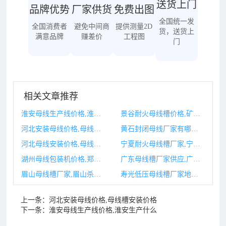
送货上门
品牌优势
厂家供货
免费出图
全国统一发
全国消费者
避免中间商
提供测量2D
货，送货上
满意品牌
赚差价
工程图
门
相关文章推荐
淮安母线生产线价格,淮安生产什么
景谷耐火母线槽价格,矿物质耐火母线槽生产厂家
河北安装母线价格,母线槽安装价格
黄石封闭母线厂家有哪些,贵州封闭母线厂家
河北母线安装价格,母线安装图片
宁夏耐火母线槽厂家,宁夏型煤厂家
湖州母线包装机价格,郑州火星包装机械有限公司
广东母线槽厂家供应,广东母线槽厂家生产母线槽厂家
眉山母线槽厂家,眉山杀母案
寿光低压母线槽厂家地址,母线槽厂家价格
上一条：
河北安装母线价格,母线槽安装价格
下一条：
淮安母线生产线价格,淮安生产什么