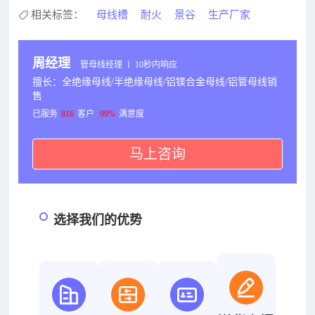
相关标签：
母线槽
耐火
景谷
生产厂家
周经理
管母线经理 丨 10秒内响应
擅长：全绝缘母线/半绝缘母线/铝镁合金母线/铝管母线销
售
已服务
816
客户
99%
满意度
马上咨询
选择我们的优势