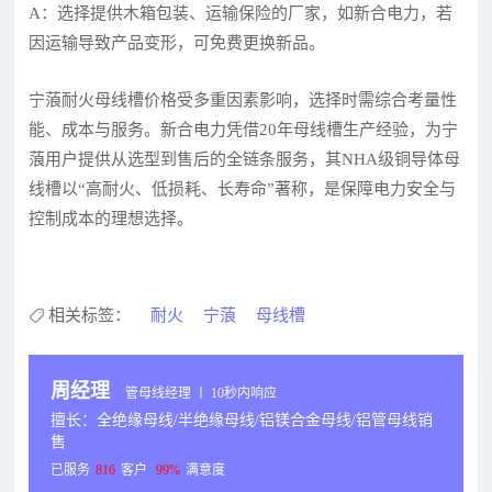
A：选择提供木箱包装、运输保险的厂家，如新合电力，若
因运输导致产品变形，可免费更换新品。
宁蒗耐火母线槽价格受多重因素影响，选择时需综合考量性
能、成本与服务。新合电力凭借20年母线槽生产经验，为宁
蒗用户提供从选型到售后的全链条服务，其NHA级铜导体母
线槽以“高耐火、低损耗、长寿命”著称，是保障电力安全与
控制成本的理想选择。
相关标签：
耐火
宁蒗
母线槽
周经理
管母线经理 丨 10秒内响应
擅长：全绝缘母线/半绝缘母线/铝镁合金母线/铝管母线销
售
已服务
816
客户
99%
满意度