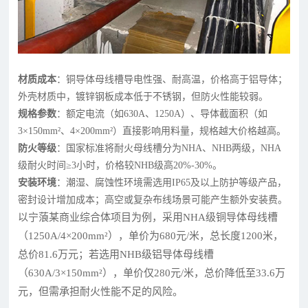
材质成本
：铜导体母线槽导电性强、耐高温，价格高于铝导体；
外壳材质中，镀锌钢板成本低于不锈钢，但防火性能较弱。
规格参数
：额定电流（如630A、1250A）、导体截面积（如
3×150mm²、4×200mm²）直接影响用料量，规格越大价格越高。
防火等级
：国家标准将耐火母线槽分为NHA、NHB两级，NHA
级耐火时间≥3小时，价格较NHB级高20%-30%。
安装环境
：潮湿、腐蚀性环境需选用IP65及以上防护等级产品，
密封设计增加成本；高空或复杂布线场景可能产生额外安装费。
以宁蒗某商业综合体项目为例，采用NHA级铜导体母线槽
（1250A/4×200mm²），单价为680元/米，总长度1200米，
总价81.6万元；若选用NHB级铝导体母线槽
（630A/3×150mm²），单价仅280元/米，总价降低至33.6万
元，但需承担耐火性能不足的风险。