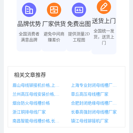
送货上门
品牌优势
厂家供货
免费出图
全国统一发
全国消费者
避免中间商
提供测量2D
货，送货上
满意品牌
赚差价
工程图
门
相关文章推荐
眉山母线铆接机价格,上海原装旋铆接机报价
上海专业封闭母线槽厂家,上海母线槽厂家
兰州高压母线安装价格,兰州高压焊工培训学校
章丘高压母线槽厂家
烟台防火母线槽价格
合肥封闭绝缘母线槽厂家,合肥封闭绝缘母线槽厂家有哪些
浙江铜排母线厂家
长春高强封闭母线槽厂家
南昌智能母线槽价格,长春智能母线槽厂家
镇江母线铆接机厂家