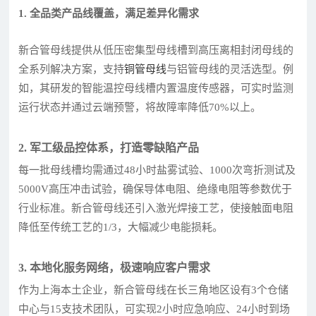
1. 全品类产品线覆盖，满足差异化需求
新合管母线提供从低压密集型母线槽到高压离相封闭母线的
全系列解决方案，支持
铜管母线
与铝管母线的灵活选型。例
如，其研发的智能温控母线槽内置温度传感器，可实时监测
运行状态并通过云端预警，将故障率降低70%以上。
2. 军工级品控体系，打造零缺陷产品
每一批母线槽均需通过48小时盐雾试验、1000次弯折测试及
5000V高压冲击试验，确保导体电阻、绝缘电阻等参数优于
行业标准。新合管母线还引入激光焊接工艺，使接触面电阻
降低至传统工艺的1/3，大幅减少电能损耗。
3. 本地化服务网络，极速响应客户需求
作为上海本土企业，新合管母线在长三角地区设有3个仓储
中心与15支技术团队，可实现2小时应急响应、24小时到场