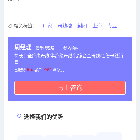
相关标签：
厂家
母线槽
封闭
上海
专业
周经理
管母线经理 丨 10秒内响应
擅长：全绝缘母线/半绝缘母线/铝镁合金母线/铝管母线销
售
已服务
816
客户
99%
满意度
马上咨询
选择我们的优势