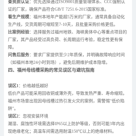
查资质认证
：优先选择通过ISO9001质量管理体系、CCC强制认
证的厂家，确保产品符合GB/T 7251.6-2015国家标准。
看生产规模
：福州本地年产能超5万米的厂家，通常具备自动化
生产线，交货周期可缩短至7-10天，且批量采购价格更低。
比案例经验
：选择服务过福州地铁、海峡奥体中心等重点项目的
厂家，其产品经受过高负荷、长周期运行考验，稳定性更有保
障。
问售后服务
：要求厂家提供至少2年质保，并明确故障响应时间
（如福州本地24小时到场），避免后期维护成本隐增。
四、福州母线槽采购的常见误区与避坑指南
误区1
：价格越低越好
低价产品可能采用回收铜或薄外壳，导致发热严重、寿命缩短。
福州市场曾出现因母线槽过热引发火灾的案例，需警惕“低价陷
阱”。
误区2
：忽视安装环境
潮湿、腐蚀性环境需选择IP65以上防护等级，否则可能3年内出
现绝缘老化；高温车间需选用耐温150℃以上的绝缘材料。