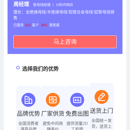
周经理
管母线经理 丨 10秒内响应
擅长：全绝缘母线/半绝缘母线/铝镁合金母线/铝管母线销
售
已服务
816
客户
99%
满意度
马上咨询
选择我们的优势
送货上门
品牌优势
厂家供货
免费出图
全国统一发
全国消费者
避免中间商
提供测量2D
货，送货上
满意品牌
赚差价
工程图