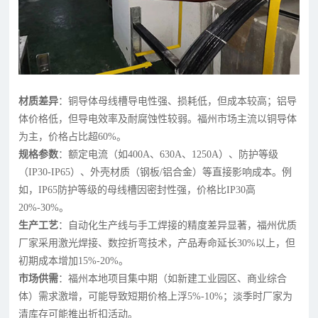
材质差异
：铜导体母线槽导电性强、损耗低，但成本较高；铝导
体价格低，但导电效率及耐腐蚀性较弱。福州市场主流以铜导体
为主，价格占比超60%。
规格参数
：额定电流（如400A、630A、1250A）、防护等级
（IP30-IP65）、外壳材质（钢板/铝合金）等直接影响成本。例
如，IP65防护等级的母线槽因密封性强，价格比IP30高
20%-30%。
生产工艺
：自动化生产线与手工焊接的精度差异显著，福州优质
厂家采用激光焊接、数控折弯技术，产品寿命延长30%以上，但
初期成本增加15%-20%。
市场供需
：福州本地项目集中期（如新建工业园区、商业综合
体）需求激增，可能导致短期价格上浮5%-10%；淡季时厂家为
清库存可能推出折扣活动。