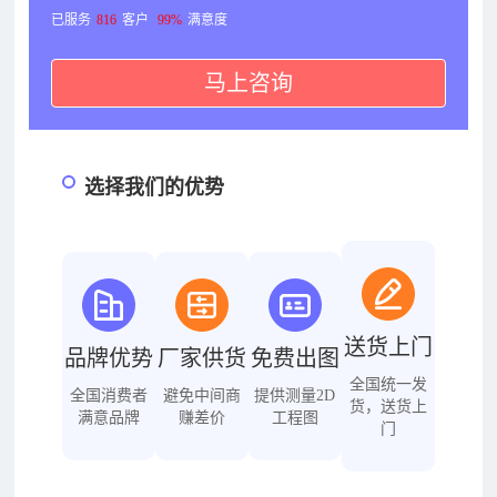
已服务
816
客户
99%
满意度
马上咨询
选择我们的优势
送货上门
品牌优势
厂家供货
免费出图
全国统一发
全国消费者
避免中间商
提供测量2D
货，送货上
满意品牌
赚差价
工程图
门