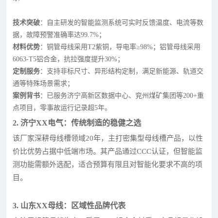
技术突破
：自主研发的智能监测系统可实时反馈温度、电流等数
据，故障预警准确率达99.7%；
材料优势
：铜管母线采用T2紫铜，导电率≥98%；铝管母线采用
6063-T5铝合金，抗拉强度提升30%；
定制服务
：支持非标尺寸、异形结构定制，满足新能源、轨道交
通等特殊场景需求；
案例背书
：已服务济宁高新区数据中心、兖州煤矿集团等200+重
点项目，零事故运行记录超5年。
2. 济宁XX电气：传统制造的稳健之选
该厂家深耕母线槽领域20年，主打密集型母线槽产品，以性
价比优势占据中低端市场。其产品通过CCC认证，但智能监
测功能需额外选配，适合预算有限且对智能化要求不高的项
目。
3. 山东XX母线：区域性品牌代表