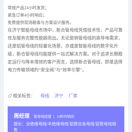
常规产品24小时发货；
紧急订单4小时响应；
免费提供现场勘查与方案设计服务。
在济宁智能母线市场中，新合管母线凭借技术性、产品可靠
性及服务完整性脱颖而出。无论是铜管母线的高导电需求，
还是铝管母线的轻量化场景，亦或是智能母线的数字化升
级，新合管母线均能提供一站式解决方案。对于追求长期稳
定运行与降本增效的客户而言，选择新合管母线，即是选择
电力传输领域的“安全阀”与“效率引擎”。
相关标签：
母线
济宁
厂家
周经理
管母线经理 丨 10秒内响应
擅长：全绝缘母线/半绝缘母线/铝镁合金母线/铝管母线销
售