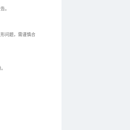
报告。
变形问题，需谨慎合
纷。