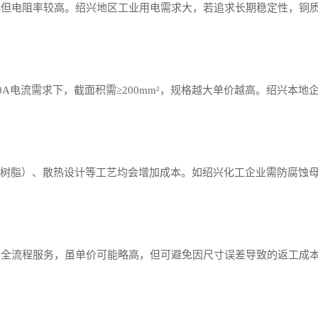
化但电阻率较高。绍兴地区工业用电需求大，若追求长期稳定性，铜
0A电流需求下，截面积需≥200mm²，规格越大单价越高。绍兴本地
氧树脂）、散热设计等工艺均会增加成本。如绍兴化工企业需防腐蚀
的全流程服务，虽单价可能略高，但可避免因尺寸误差导致的返工成