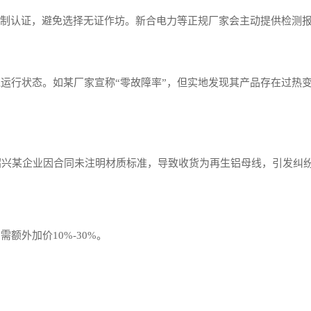
3C强制认证，避免选择无证作坊。新合电力等正规厂家会主动提供检测
运行状态。如某厂家宣称“零故障率”，但实地发现其产品存在过热
绍兴某企业因合同未注明材质标准，导致收货为再生铝母线，引发纠
额外加价10%-30%。