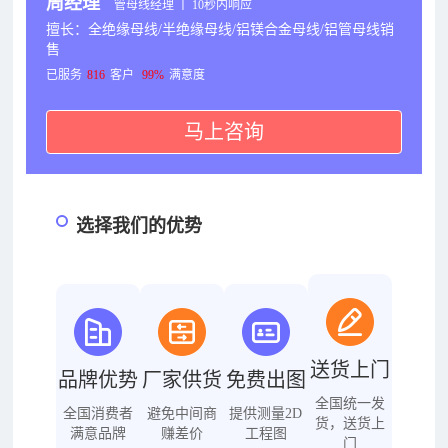
周经理
管母线经理 丨 10秒内响应
擅长：全绝缘母线/半绝缘母线/铝镁合金母线/铝管母线销
售
已服务
816
客户
99%
满意度
马上咨询
选择我们的优势
送货上门
品牌优势
厂家供货
免费出图
全国统一发
全国消费者
避免中间商
提供测量2D
货，送货上
满意品牌
赚差价
工程图
门