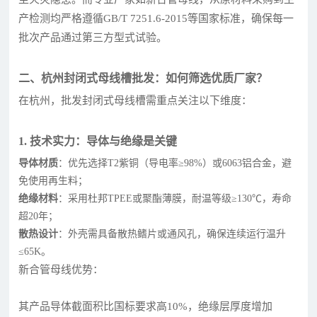
产检测均严格遵循GB/T 7251.6-2015等国家标准，确保每一
批次产品通过第三方型式试验。
二、杭州封闭式母线槽批发：如何筛选优质厂家？
在杭州，批发封闭式母线槽需重点关注以下维度：
1. 技术实力：导体与绝缘是关键
导体材质
：优先选择T2紫铜（导电率≥98%）或6063铝合金，避
免使用再生料；
绝缘材料
：采用杜邦TPEE或聚酯薄膜，耐温等级≥130℃，寿命
超20年；
散热设计
：外壳需具备散热鳍片或通风孔，确保连续运行温升
≤65K。
新合管母线优势：
其产品导体截面积比国标要求高10%，绝缘层厚度增加