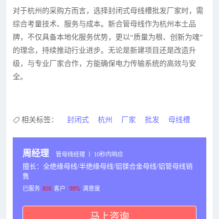
对于杭州的采购方而言，选择封闭式母线槽批发厂家时，需
综合考量技术、服务与成本。新合管母线作为杭州本土品
牌，不仅具备本地化服务优势，更以“质量为根、创新为魂”
的理念，持续推动行业进步。无论是新建项目还是改造升
级，与专业厂家合作，方能确保电力传输系统的高效与安
全。
相关标签：
封闭式
杭州
厂家
批发
母线槽
周经理
管母线经理 丨 10秒内响应
擅长：全绝缘母线/半绝缘母线/铝镁合金母线/铝管母线销
售
已服务
816
客户
99%
满意度
马上咨询