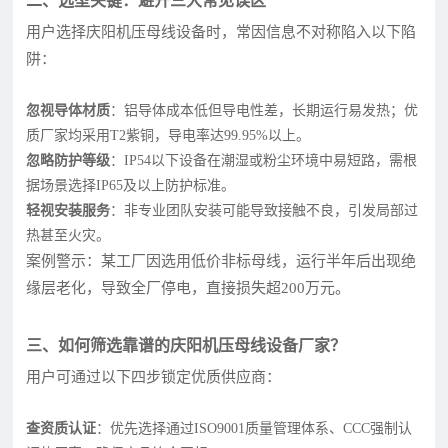
二、选型关键：避开三大常见误区
用户选择庆阳机压母线设备时，常因信息不对称陷入以下陷
阱：
忽视导体材质
：铝导体成本低但导电性差，长期运行易发热；优
质厂家均采用T2紫铜，导电率达99.95%以上。
忽略防护等级
：IP54以下设备在潮湿或粉尘环境中易短路，需根
据场景选择IP65及以上防护标准。
轻视安装服务
：非专业团队安装可能导致接触不良，引发局部过
热甚至火灾。
案例警示：某工厂因选用低价非标母线，运行半年后出现绝
缘层老化，导致全厂停电，直接损失超200万元。
三、如何筛选靠谱的庆阳机压母线设备厂家？
用户可通过以下四步锁定优质供应商：
查资质认证
：优先选择通过ISO9001质量管理体系、CCC强制认