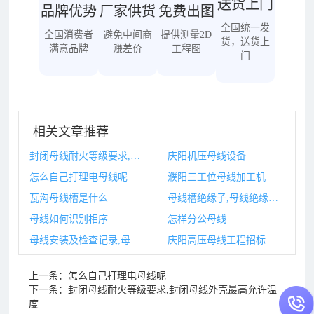
送货上门
品牌优势
厂家供货
免费出图
全国统一发
全国消费者
避免中间商
提供测量2D
货，送货上
满意品牌
赚差价
工程图
门
相关文章推荐
封闭母线耐火等级要求,封闭母线外壳最高允许温度
庆阳机压母线设备
怎么自己打理电母线呢
濮阳三工位母线加工机
瓦沟母线槽是什么
母线槽绝缘子,母线绝缘子绝缘损坏的原因有哪些
母线如何识别相序
怎样分公母线
母线安装及检查记录,母线安装图片
庆阳高压母线工程招标
上一条：
怎么自己打理电母线呢
下一条：
封闭母线耐火等级要求,封闭母线外壳最高允许温
度