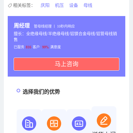
相关标签：
庆阳
机压
设备
母线
周经理
管母线经理 丨 10秒内响应
擅长：全绝缘母线/半绝缘母线/铝镁合金母线/铝管母线销
售
已服务
816
客户
99%
满意度
马上咨询
选择我们的优势