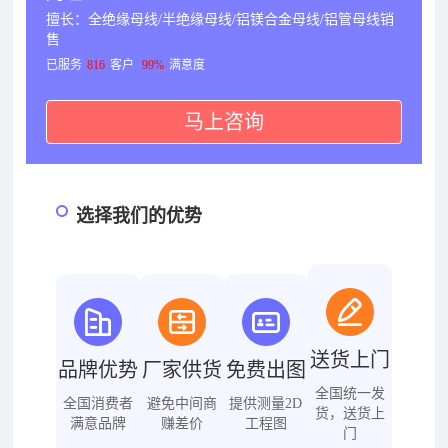
擅长：全绝缘母线/半绝缘母线/铝镁合金母线/铝管母线销
售
已服务
816
客户
99%
满意度
马上咨询
选择我们的优势
送货上门
品牌优势
厂家供货
免费出图
全国统一发
全国消费者
避免中间商
提供测量2D
货，送货上
满意品牌
赚差价
工程图
门