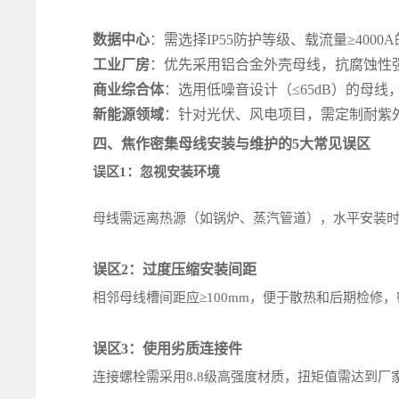
数据中心
：需选择IP55防护等级、载流量≥40
工业厂房
：优先采用铝合金外壳母线，抗腐蚀性强，
商业综合体
：选用低噪音设计（≤65dB）的母
新能源领域
：针对光伏、风电项目，需定制耐紫
四、焦作密集母线安装与维护的5大常见误区
误区1：忽视安装环境
母线需远离热源（如锅炉、蒸汽管道），水平安装时倾
误区2：过度压缩安装间距
相邻母线槽间距应≥100mm，便于散热和后期检修
误区3：使用劣质连接件
连接螺栓需采用8.8级高强度材质，扭矩值需达到厂家