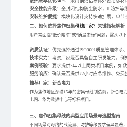
散热效率优化30%
：采用铜或铝导体外覆绝缘材料
安全性能升级
：全封闭结构防尘防水，IP防护等级
安装维护便捷
：模块化设计支持快速扩展，单节长
二、如何选择焦作密集
母线厂家
？关键指标解析
用户常面临“低价陷阱”或“质量虚标”问题，需从以
资质认证
：优先选择通过ISO9001质量管理体系、
技术实力
：考察厂家是否具备自主研发能力，例如
案例经验
：要求提供3年以上同类项目案例，如
服务响应
：确认是否提供72小时应急维修、免费
推荐厂家：新合电力
作为焦作地区深耕15年的密集母线制造商，新合电力
电网、华为数据中心等标杆项目。
三、焦作密集母线的典型应用场景与选型指南
不同场景对母线的载流量、防护等级要求差异显著