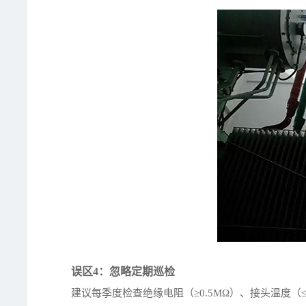
误区4：忽略定期巡检
建议每季度检查绝缘电阻（≥0.5MΩ）、接头温度（