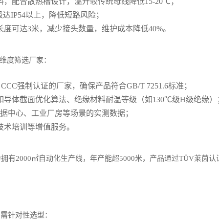
，配合散热槽设计，温升较传统母线降低15-20℃；
达IP54以上，降低短路风险；
度可达3米，减少接头数量，维护成本降低40%。
下维度筛选厂家：
CCC强制认证的厂家，确保产品符合GB/T 7251.6标准；
导体截面优化算法、绝缘材料耐温等级（如130℃级H级绝缘）
数据中心、工业厂房等场景的实测数据；
技术培训等增值服务。
拥有2000㎡自动化生产线，年产能超5000米，产品通过TÜV莱茵
，需针对性选型：