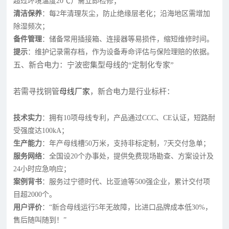
超过环境温度20℃）需立即检修；
清洁保养
：每2年清理灰尘，防止绝缘层老化；沿海地区需增加
除湿频次；
备件管理
：储备常用插接箱、连接器等易损件，缩短维修时间。
提示
：维护记录需存档，作为设备寿命评估与保险理赔的依据。
五、新合电力：宁波密集型母线的“定制化专家”
若需寻找铜管
母线厂家
，新合电力是行业标杆：
技术实力
：拥有10项母线专利，产品通过CCC、CE认证，短路耐
受强度达100kA；
生产能力
：年产母线槽50万米，支持非标定制，7天交付急单；
服务网络
：全国设20个办事处，提供免费现场勘查、方案设计及
24小时应急响应；
案例背书
：服务过宁德时代、比亚迪等500强企业，累计交付项
目超2000个。
用户评价
：“新合母线运行5年无故障，比进口品牌成本低30%，
售后随叫随到！”