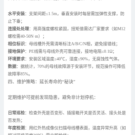
水平安装
：支架间距≤1.5m，垂直安装时每层需加弹性支撑，防
止下垂；
连接处处理
：用高强度螺栓紧固，扭矩值需达厂家要求（如M12
螺栓需40-50N·m）；
相位标识
：母线槽外壳需清晰标注A/B/C/N相，避免接错线；
接地保护
：PE线需与母线外壳可靠连接，接地电阻≤0.1Ω；
环境要求
：安装区域温度≤40℃，湿度≤90%，无腐蚀性气体。
数据
：据统计，70%的母线故障源于安装环节，规范操作可降低
故障率85%。
四、维护策略：延长寿命的“秘诀”
定期维护可提前发现隐患，避免非计划停机：
日常巡检
：检查外壳是否变形、插接箱开关是否灵活、接头处是
否发热；
年度检测
：用红外热成像仪扫描母线槽表面，温度异常升高（如