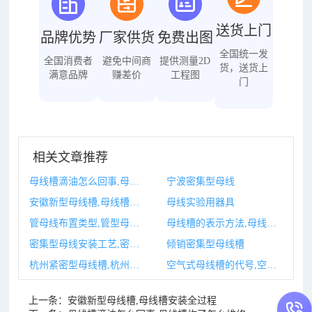
送货上门
品牌优势
厂家供货
免费出图
全国统一发
全国消费者
避免中间商
提供测量2D
货，送货上
满意品牌
赚差价
工程图
门
相关文章推荐
母线槽滴油怎么回事,母线槽炸了怎么维修
宁波密集型母线
安徽新型母线槽,母线槽安装全过程
母线实验用器具
管母线布置类型,管型母线型号参数
母线槽的表示方法,母线槽字母代表啥
密集型母线安装工艺,密集型母线安装工艺流程图
倾销密集型母线槽
杭州紧密型母线槽,杭州紧密型母线槽厂家
空气式母线槽的代号,空气型母线槽多大
上一条：
安徽新型母线槽,母线槽安装全过程