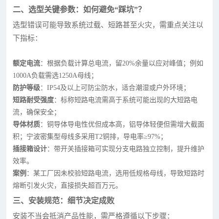
二、选型关键参数：如何避免“踩坑”？
选型错误可能导致系统过载、短路甚至火灾，需重点关注以
下指标：
额定电流
：根据负载计算总电流，留20%余量以应对峰值；例如
1000A负载需选1250A母线；
防护等级
：IP54及以上可防尘防水，适合潮湿或户外环境；
短路耐受强度
：标称短路电流需高于系统可能出现的大短路电
流，确保安全；
导体材质
：铜导体导电性优但成本高，铝导体轻便但需增大截面
积；宁波密集型母线多采用T2铜排，导电率≥97%；
插接箱设计
：带开关插接箱可实现分支电路独立控制，提升维护
效率。
案例
：某工厂因未校验短路电流，选用低规格母线，导致短路时
熔断引发火灾，直接损失超百万元。
三、安装规范：细节决定成败
安装不当会抵消产品性能，需严格遵循以下步骤：