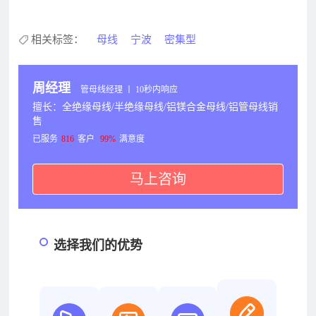
相关标签：
母线
宁波
密集型
周经理
管母线经理 丨 10秒内响应
擅长：全绝缘母线/半绝缘母线/铝镁合金母线/铝管母线销
售
已服务
816
客户
99%
满意度
马上咨询
选择我们的优势