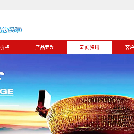
价格
产品专题
新闻资讯
客