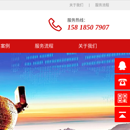
关于我们
服务流程
服务热线：
158 1850 7907
户案例
服务流程
关于我们