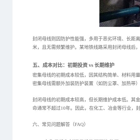
封闭母线则因防护性能强，多用于恶劣环境、长距
米，且无需频繁维护。某地铁线路采用封闭母线后，
五、成本对比：初期投资 vs 长期维护
密集母线的初期成本较低，因其结构简单、材料用量少
密集母线需额外加装防护装置（如防尘罩、加热带
封闭母线的初期成本较高，但长期维护成本低。其金
命通常不超过10年。因此，在化工、冶金等行业，
六、常见问题解答（FAQ）