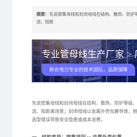
摘要：
先说密集母线和封闭母线在结构、散热、防护
流、短距
专业管母线生产厂家 >
新合电力专业的技术团队，品质保障
先说密集母线和封闭母线在结构、散热、防护等级
流、短距离场景；封闭母线以金属外壳包裹导体，
选型错误导致安全隐患或成本浪费。