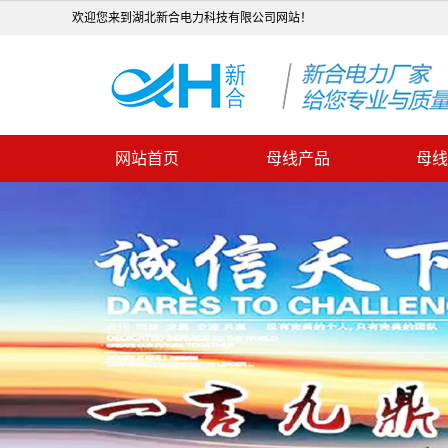
欢迎您来到湖北新合电力科技有限公司网站！
网站首页
母线产品
母线