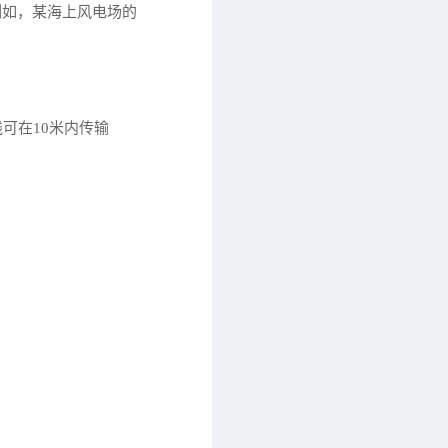
例如，某海上风电场的
可在10米内传输