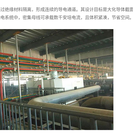
通过绝缘材料隔离，形成连续的导电通道。其设计目标是大化导体截
配电系统中，密集母线可承载数千安培电流，且体积紧凑，节省空间