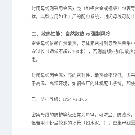
封闭母线则采用金属外壳（如铝合金或钢板）包裹
扰。典型应用如化工厂的配电系统，封闭母线可防
二、散热性能：自然散热 vs 强制风冷
密集母线依赖自然散热，导体紧密排列导致热量集
宜过长（通常不超过100米），否则需额外加装散
患。
封闭母线因金属外壳的密封性，散热效率较低，多
于高温、高湿环境，如钢铁厂的轧机配电系统，即使
三、防护等级：IP54 vs IP65
密集母线的防护等级通常为IP54，可防尘、防溅水
但若用于粉尘较多的场景（如水泥厂），密集母线