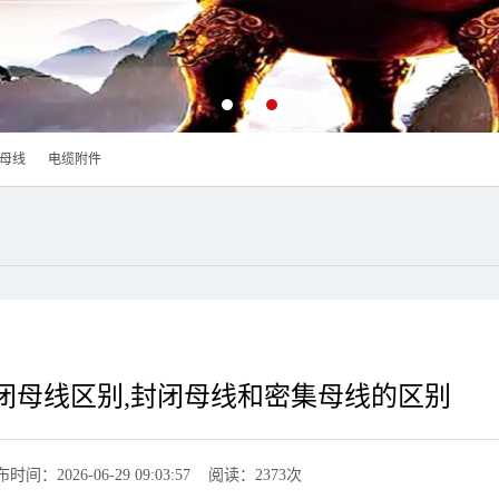
母线
电缆附件
闭母线区别,封闭母线和密集母线的区别
时间：2026-06-29 09:03:57 阅读：2373次