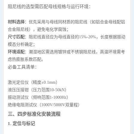
阻尼线的选型需匹配母线规格与运行环境：
材料选择
：优先采用与母线同材质的阻尼线（如铝合金母线配铝
合金阻尼线），避免电化学腐蚀；
尺寸匹配
：阻尼线直径应为母线直径的15%-20%，长度根据振动
模态分析确定；
环境适配
：潮湿地区需选用镀锌或不锈钢阻尼线，高温环境需考
虑热膨胀系数匹配。
必备工具清单：
激光定位仪（精度±0.1mm）
液压压接钳（压力范围10-50kN）
振动测试仪（频响范围1-1000Hz）
绝缘电阻测试仪（1000V/5000V双量程）
三、四步标准化安装流程
1. 定位与标记