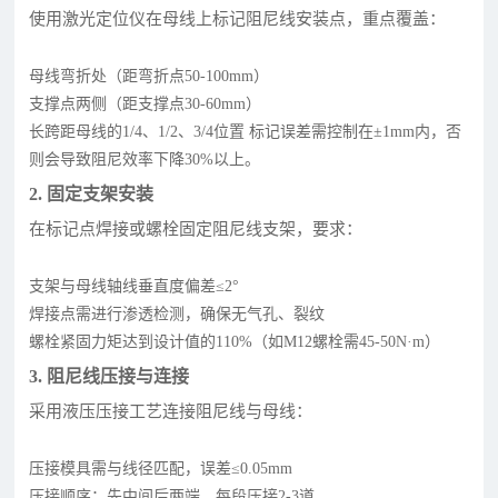
使用激光定位仪在母线上标记阻尼线安装点，重点覆盖：
母线弯折处（距弯折点50-100mm）
支撑点两侧（距支撑点30-60mm）
长跨距母线的1/4、1/2、3/4位置 标记误差需控制在±1mm内，否
则会导致阻尼效率下降30%以上。
2. 固定支架安装
在标记点焊接或螺栓固定阻尼线支架，要求：
支架与母线轴线垂直度偏差≤2°
焊接点需进行渗透检测，确保无气孔、裂纹
螺栓紧固力矩达到设计值的110%（如M12螺栓需45-50N·m）
3. 阻尼线压接与连接
采用液压压接工艺连接阻尼线与母线：
压接模具需与线径匹配，误差≤0.05mm
压接顺序：先中间后两端，每段压接2-3道