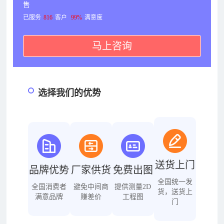
售
已服务
816
客户
99%
满意度
马上咨询
选择我们的优势
送货上门
品牌优势
厂家供货
免费出图
全国统一发
全国消费者
避免中间商
提供测量2D
货，送货上
满意品牌
赚差价
工程图
门