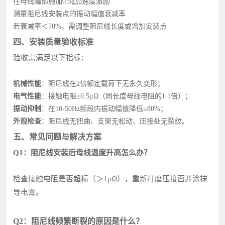
在母线端部施加0.5g加速度激励
测量阻尼线安装点的振动幅值衰减率
若衰减率＜70%，需调整阻尼线长度或增加安装点
四、安装质量验收标准
验收需满足以下指标：
机械性能
：阻尼线在2倍额定载荷下无永久变形；
电气性能
：接触电阻≤0.5μΩ（同长度母线电阻的1.1倍）；
振动抑制
：在10-50Hz频段内振动幅值降低≥80%；
外观检查
：阻尼线无扭曲、支架无松动、压接处无裂纹。
五、常见问题与解决方案
Q1：阻尼线安装后母线温度升高怎么办？
检查接触电阻是否超标（＞1μΩ），重新打磨压接面并涂抹
导电膏。
Q2：阻尼线频繁断裂的原因是什么？