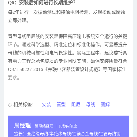
Q6：安装后如何进行长期维护？
每2年进行一次振动测试和接触电阻检测，发现松动或腐蚀
立即处理。
管型母线阻尼线的安装是保障高压输电系统安全运行的关键
环节。通过科学选型、精准定位和标准化操作，可显著提升
母线的机械可靠性和电气稳定性。实际工程中，建议委托具
有电力工程总承包资质的专业团队实施，确保安装质量符合
GB/T 50227-2016《并联电容器装置设计规范》等国家标准
要求。
相关标签：
安装
管型
阻尼
母线
图解
周经理
管母线经理 丨 10秒内响应
擅长：全绝缘母线/半绝缘母线/铝镁合金母线/铝管母线销